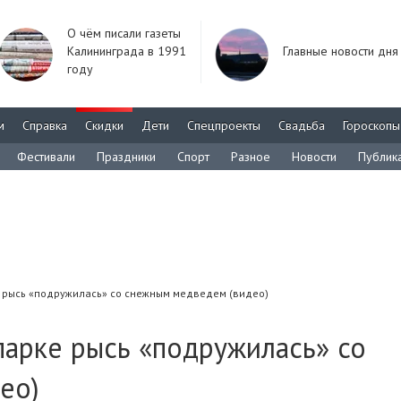
О чём писали газеты
Калининграда в 1991
Главные новости дня
году
м
Справка
Скидки
Дети
Спецпроекты
Свадьба
Гороскопы
Фестивали
Праздники
Спорт
Разное
Новости
Публик
 рысь «подружилась» со снежным медведем (видео)
парке рысь «подружилась» со
ео)