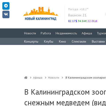
Погода:
+18.2°
Вакансии:
21
82.17$
94.84€
22.01zł
Новости
Работа
Недвижимость
Афиша
Туриз
Концерты
Клубы
Кино
Спектакли
Выставки
Афиша
Новости
В Калининградском зоопарке
В Калининградском зоо
снежным медведем (вид