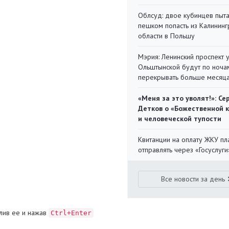
Облсуд: двое кубинцев пыта
пешком попасть из Калинин
области в Польшу
Мэрия: Ленинский проспект 
Ольштынской будут по ноча
перекрывать больше месяц
«Меня за это уволят!»: Се
Детков о «Божественной 
и человеческой тупости
Квитанции на оплату ЖКУ п
отправлять через «Госуслуги
Все новости за день
лив ее и нажав
Ctrl+Enter