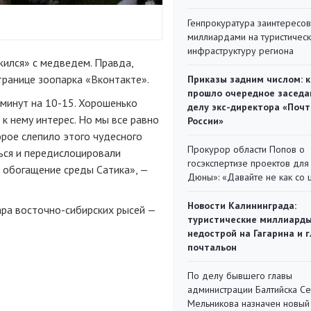
Генпрокуратура заинтересов
миллиардами на туристичес
инфраструктуру региона
ился» с медведем. Правда,
транице зоопарка «Вконтакте».
Приказы задним числом: к
прошло очередное заседа
 минут на 10-15. Хорошенько
делу экс-директора «Поч
 к нему интерес. Но мы все равно
России»
орое слепило этого чудесного
Прокурор области Попов о
ься и передислоцировали
госэкспертизе проектов для
е обогащение среды Сатика», —
Дюны»: «Давайте не как со
Новости Калининграда:
ара восточно-сибирских рысей —
туристические миллиарды
недострой на Гагарина и 
почтальон
По делу бывшего главы
администрации Балтийска С
Мельникова назначен новый