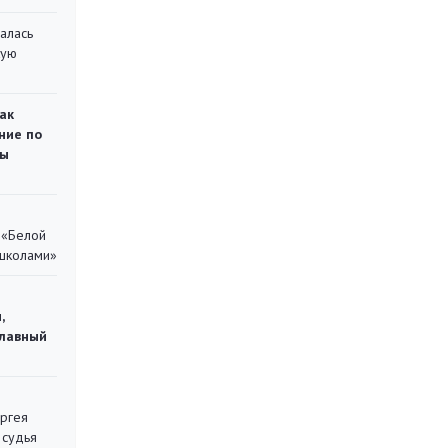
алась
кую
ак
ние по
ты
 «Белой
 школами»
,
главный
ергея
 судья