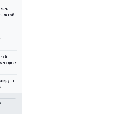
лись
градской
у
м
а
ргей
комедии»
ланируют
»