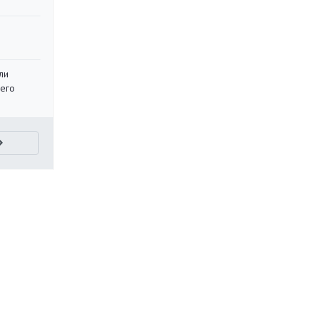
ли
 его