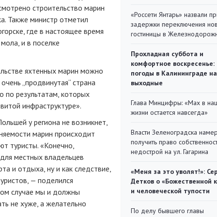
усмотрено строительство марин
«Россети Янтарь» назвали п
ка. Также министр отметил
задержки переключения но
горске, где в настоящее время
гостиницы в Железнодорож
мола, и в поселке
Прохладная суббота и
комфортное воскресенье:
ельстве яхтенных марин можно
погоды в Калининграде на
 очень „продвинутая“ страна
выходные
о по результатам, которых
Глава Минцифры: «Мах в на
звитой инфраструктуре».
жизни остается навсегда»
Польшей у региона не возникнет,
Власти Зеленоградска наме
лняемости марин происходит
получить право собственнос
ют туристы. «Конечно,
недострой на ул. Гагарина
 для местных владельцев
та и отдыха, ну и как следствие,
«Меня за это уволят!»: Се
уристов, — поделился
Детков о «Божественной 
и человеческой тупости
том случае мы и должны
ть не хуже, а желательно
По делу бывшего главы