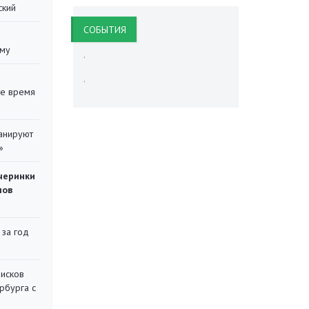
ский
CОБЫТИЯ
уму
,
,
ее время
ланируют
»
черинки
мов
 за год
писков
рбурга с