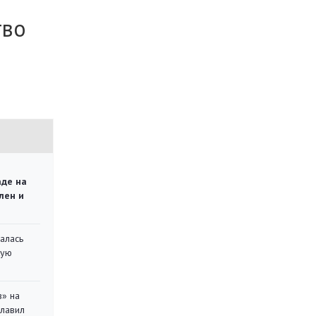
тво
аде на
лен и
алась
кую
в» на
главил