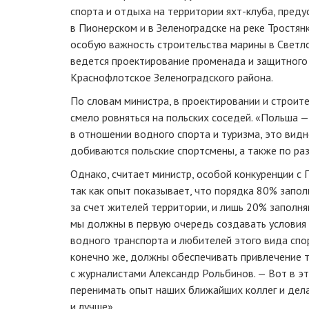
спорта и отдыха на территории яхт-клуба, пред
в Пионерском и в Зеленоградске на реке Тростян
особую важность строительства марины в Светло
ведется проектирование променада и защитного 
Краснофлотское Зеленоградского района.
По словам министра, в проектировании и строит
смело ровняться на польских соседей. «Польша —
в отношении водного спорта и туризма, это видн
добиваются польские спортсмены, а также по ра
Однако, считает министр, особой конкуренции с 
так как опыт показывает, что порядка 80% запо
за счет жителей территории, и лишь 20% заполня
мы должны в первую очередь создавать условия
водного транспорта и любителей этого вида спор
конечно же, должны обеспечивать привлечение т
с журналистами Александр Рольбинов. — Вот в э
перенимать опыт наших ближайших коллег и дела
и лучше».