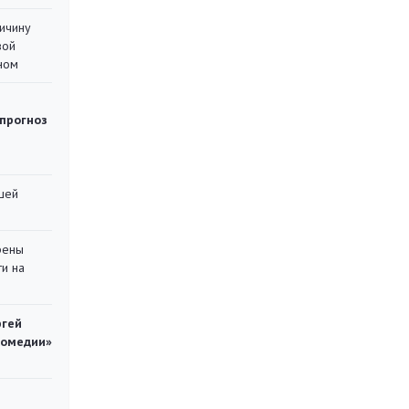
ричину
вой
ном
 прогноз
шей
рены
ти на
ргей
комедии»