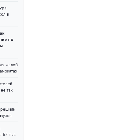
тура
кол в
ак
ние по
ты
для жалоб
самокатах
ителей
 не так
 решили
 музея
в
 62 тыс.