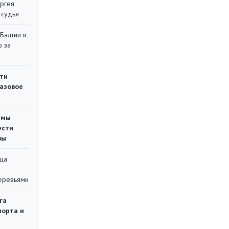
ергея
 судья
 Балтии и
ю за
ти
газовое
емы
ести
вы
ца
еревьями
га
порта и