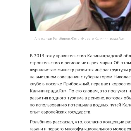
Александр Рольбинов. Фото «Нового Калининграда.Ru».
В 2013 году правительство Калининградской обл
строительство в регионе четырех марин. Об этом
журналистам министр развития инфраструктуры 
на выездном совещании с губернатором Николае
клубе в поселке Прибрежный, передает корресп
Калининграда.Ru». По его словам, это послужит 
развития водного туризма в регионе, которая об
по использованию потенциала водных путей Кал
опыт европейских государств.
Рольбинов рассказал, что, согласно концепции р
гавани и первого многофункционального молодеж