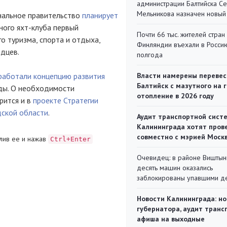
администрации Балтийска С
Мельникова назначен новый
ональное правительство
планирует
ного яхт-клуба первый
Почти 66 тыс. жителей стран
 туризма, спорта и отдыха,
Финляндии въехали в Росси
адцев.
полгода
Власти намерены перевес
работали концепцию развития
Балтийск с мазутного на 
оды. О необходимости
отопление в 2026 году
рится и в
проекте Стратегии
дской области
.
Аудит транспортной сист
Калининграда хотят пров
совместно с мэрией Моск
лив ее и нажав
Ctrl+Enter
Очевидец: в районе Виштын
десять машин оказались
заблокированы упавшими д
Новости Калининграда: но
губернатора, аудит транс
афиша на выходные