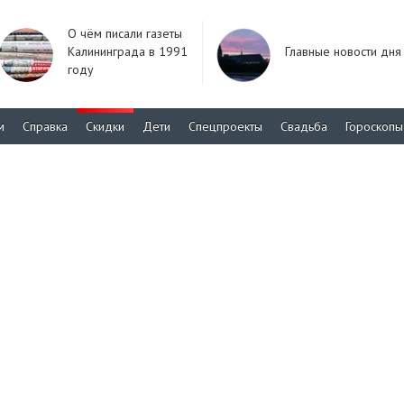
О чём писали газеты
Калининграда в 1991
Главные новости дня
году
м
Справка
Скидки
Дети
Спецпроекты
Свадьба
Гороскопы