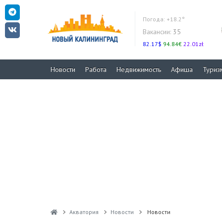
Погода:
+18.2°
Вакансии:
35
82.17$
94.84€
22.01zł
Новости
Работа
Недвижимость
Афиша
Туриз
Акватория
Новости
Новости