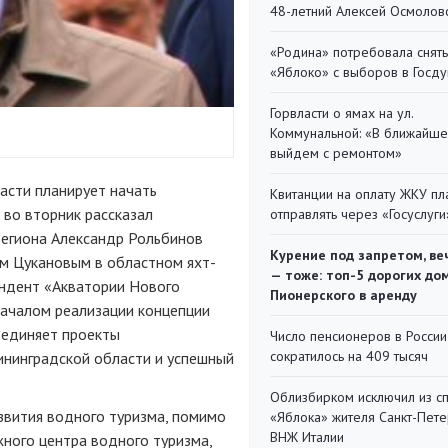
48-летний Алексей Осмолов
«Родина» потребовала снять
«Яблоко» с выборов в Госд
Горвласти о ямах на ул.
Коммунальной: «В ближайш
выйдем с ремонтом»
асти планирует начать
Квитанции на оплату ЖКУ п
 во вторник рассказал
отправлять через «Госуслуги
региона Александр Рольбинов
Курение под запретом, ве
м Цукановым в областном яхт-
— тоже: топ-5 дорогих до
ондент «Акватории Нового
Пионерского в аренду
началом реализации концепции
ъединяет проекты
Число пенсионеров в России
сократилось на 409 тысяч
ининградской области и успешный
Облизбирком исключил из с
азвития водного туризма, помимо
«Яблока» жителя Санкт-Пете
ВНЖ Италии
ного центра водного туризма,