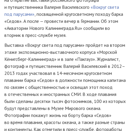
и путешественника Валерия Василевского
«Вокруг света
под парусами»
, посвященной кругосветному походу барка
«Седов». А после — провести вечер в Германии. Об этом
«Акватории Нового Калининграда.Ru» сообщили во
вторник в
пресс-службе
музея.
Выставка «Вокруг света под парусами» пройдет на втором
этаже
экспозиционно-выставочного
корпуса «Морской
Кёнигсберг-Калининград
» и в зале «Пакгауз». Журналист,
фотограф и путешественник Валерий Василевский в 2012–
2013 годах участвовал в 14-месячном кругосветном
плавании барка «Седов» в должности помощника капитана
по связям с общественностью и освещал этот поход
в отечественных и иностранных СМИ. В ходе плавания
были сделаны десятки тысяч фотоснимков, 100 из которых
будут представлены в Музее Мирового океана.
Фотографии покажут жизнь на борту барка «Седов»
во время плавания, красоты океана, а также разные страны
и континенты. Как отметили в
пресс-службе
, фотоработы