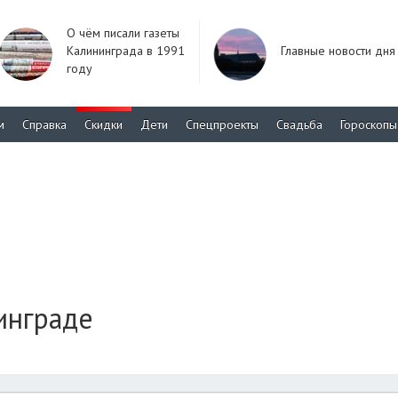
О чём писали газеты
Калининграда в 1991
Главные новости дня
году
м
Справка
Скидки
Дети
Спецпроекты
Свадьба
Гороскопы
инграде