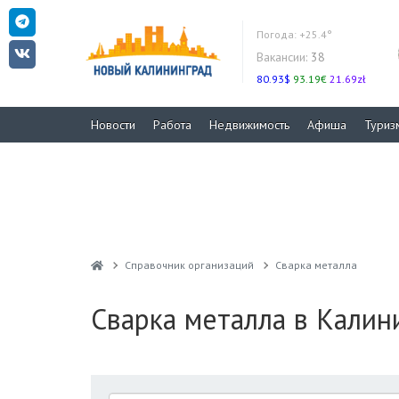
Погода:
+25.4°
Вакансии:
38
80.93$
93.19€
21.69zł
Новости
Работа
Недвижимость
Афиша
Туриз
Справочник организаций
Сварка металла
Сварка металла в Калин