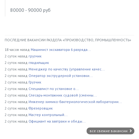
80000 - 90000 руб
ПОСЛЕДНИЕ ВАКАНСИИ РАЗДЕЛА «ПРОИЗВОДСТВО, ПРОМЫШЛЕННОСТЬ»
18 часов назад
Машинист экскаватора 6 разряда...
2 суток назад
грузчик
2 суток назад
гладильщик
2 суток назад
Менеджер по качеству (управление качес...
2 суток назад
Оператор экструдерной установки...
2 суток назад
Грузчик
2 суток назад
Специалист по установке о...
2 суток назад
Слесарь-монтажник судовой (сменны...
2 суток назад
Инженер химико-бактериологической лаборатории...
2 суток назад
Фрезеровщик
2 суток назад
Мастер контрольный...
2 суток назад
Официант на завтраки и обеды...
все свежие вакансии