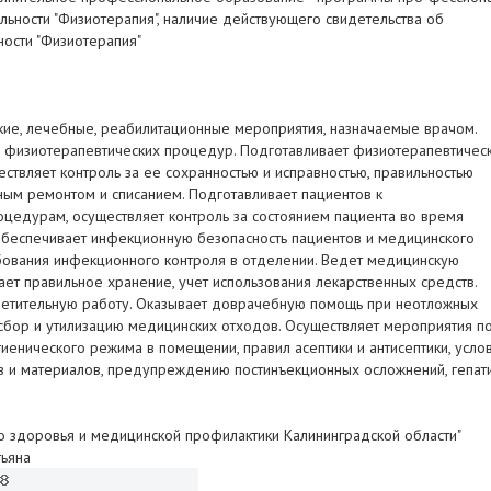
льности "Физиотерапия", наличие действующего свидетельства об
ности "Физиотерапия"
ие, лечебные, реабилитационные мероприятия, назначаемые врачом.
 физиотерапевтических процедур. Подготавливает физиотерапевтичес
ествляет контроль за ее сохранностью и исправностью, правильностью
ным ремонтом и списанием. Подготавливает пациентов к
цедурам, осуществляет контроль за состоянием пациента во время
беспечивает инфекционную безопасность пациентов и медицинского
бования инфекционного контроля в отделении. Ведет медицинскую
ет правильное хранение, учет использования лекарственных средств.
ветительную работу. Оказывает доврачебную помощь при неотложных
 сбор и утилизацию медицинских отходов. Осуществляет мероприятия п
иенического режима в помещении, правил асептики и антисептики, усло
в и материалов, предупреждению постинъекционных осложнений, гепати
о здоровья и медицинской профилактики Калининградской области"
тьяна