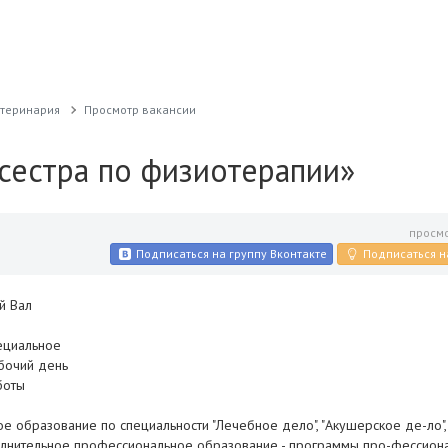
етеринария
Просмотр вакансии
сестра по физиотерапии»
просмо
Подписаться на группу Вконтакте
Подписаться н
ий Вал
ециальное
бочий день
боты
 образование по специальности "Лечебное дело", "Акушерское де-ло",
полнительное профессиональное образование - программы про-фессион