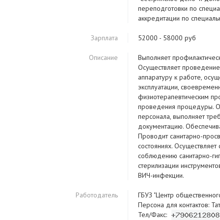
переподготовки по специа
аккредитации по специаль
Зарплата
52000 - 58000 руб
Описание
Выполняет профилактическ
Осуществляет проведение
аппаратуру к работе, осущ
эксплуатации, своевремен
физиотерапевтическим про
проведения процедуры. О
персонала, выполняет тре
документацию. Обеспечива
Проводит санитарно-прос
состояниях. Осуществляет
соблюдению санитарно-гиг
стерилизации инструменто
ВИЧ-инфекции.
Работодатель
ГБУЗ "Центр общественног
Персона для контактов: Та
Тел/Факс: