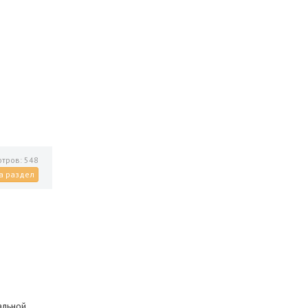
тров: 548
а раздел
альной