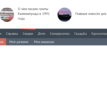
О чём писали газеты
Калининграда в 1991
Главные новости дня
году
м
Справка
Скидки
Дети
Спецпроекты
Свадьба
Гороскопы
сию
Моё резюме
Мои вакансии