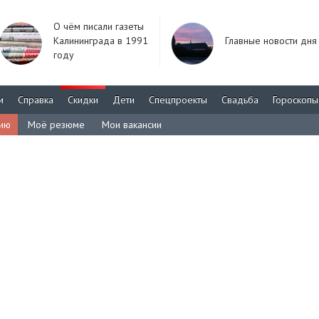
О чём писали газеты
Калининграда в 1991
Главные новости дня
году
м
Справка
Скидки
Дети
Спецпроекты
Свадьба
Гороскопы
сию
Моё резюме
Мои вакансии