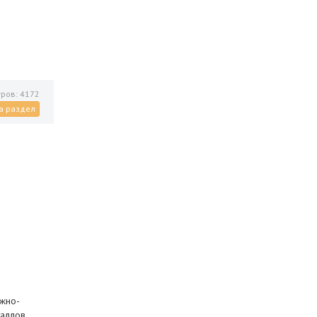
ров: 4172
а раздел
ожно-
таллов