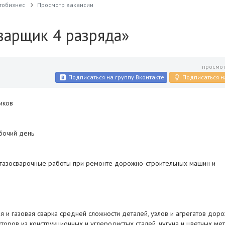
втобизнес
Просмотр вакансии
варщик 4 разряда»
просмот
Подписаться на группу Вконтакте
Подписаться н
тиков
бочий день
огазосварочные работы при ремонте дорожно-строительных машин и
я и газовая сварка средней сложности деталей, узлов и агрегатов дор
торов из конструкционных и углеродистых сталей, чугуна и цветных ме