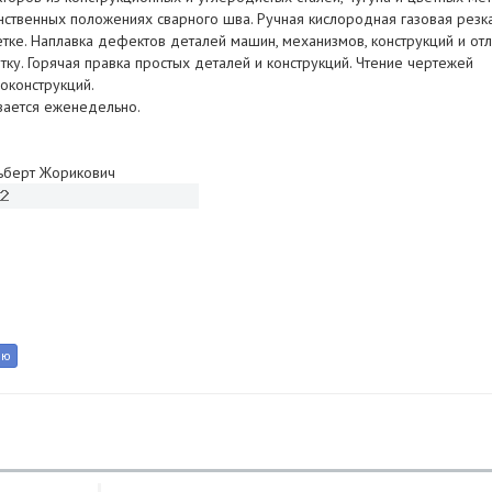
анственных положениях сварного шва. Ручная кислородная газовая резк
етке. Наплавка дефектов деталей машин, механизмов, конструкций и от
ку. Горячая правка простых деталей и конструкций. Чтение чертежей
оконструкций.
вается еженедельно.
льберт Жорикович
u