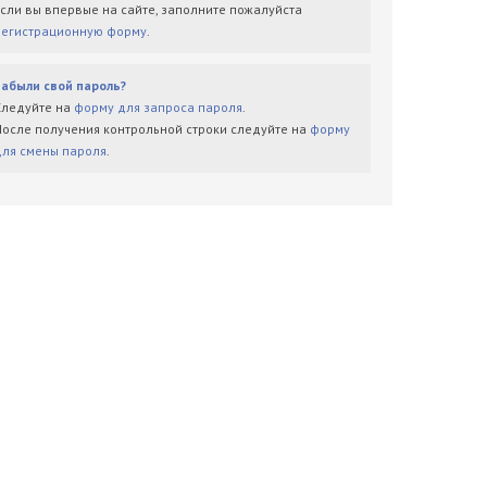
Если вы впервые на сайте, заполните пожалуйста
регистрационную форму
.
Забыли свой пароль?
Следуйте на
форму для запроса пароля
.
После получения контрольной строки следуйте на
форму
для смены пароля
.