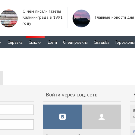
О чём писали газеты
Калининграда в 1991
Главные новости дня
году
м
Справка
Скидки
Дети
Спецпроекты
Свадьба
Гороскопы
Войти через соц. сеть
F