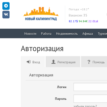
Погода:
+18.2°
Вакансии:
35
82.17$
94.84€
22.01zł
Новости
Работа
Недвижимость
Афиша
Туриз
Авторизация
Вход
Регистрация
Помощь
Авторизация
Логин
Пароль
забыли пароль?