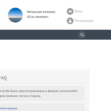
Вход
Авторская колонка
«Есть мнение»
Регистрация
AQ
Если Вы были зарегистрированы в форуме, используйте
свои прежние логин и пароль.
Регистрация