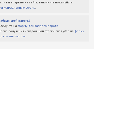
Если вы впервые на сайте, заполните пожалуйста
регистрационную форму
.
Забыли свой пароль?
Следуйте на
форму для запроса пароля
.
После получения контрольной строки следуйте на
форму
для смены пароля
.