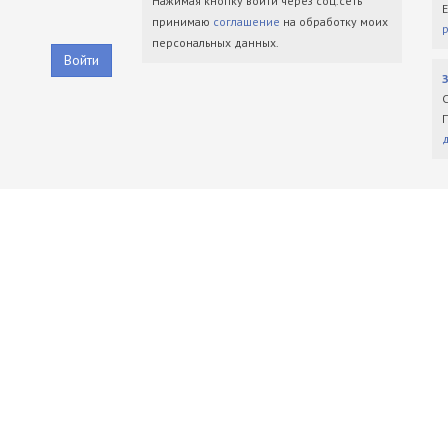
Нажимая кнопку войти через соц.сеть
принимаю
соглашение
на обработку моих
персональных данных.
Войти