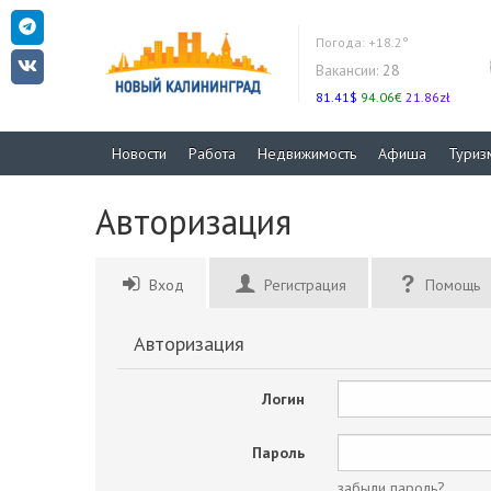
Погода:
+18.2°
Вакансии:
28
81.41$
94.06€
21.86zł
Новости
Работа
Недвижимость
Афиша
Туриз
Авторизация
Вход
Регистрация
Помощь
Авторизация
Логин
Пароль
забыли пароль?