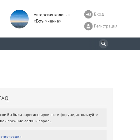
Вход
Авторская колонка
«Есть мнение»
Регистрация
AQ
Если Вы были зарегистрированы в форуме, используйте
свои прежние логин и пароль.
Регистрация