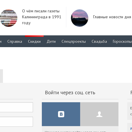
О чём писали газеты
Калининграда в 1991
Главные новости дня
году
м
Справка
Скидки
Дети
Спецпроекты
Свадьба
Гороскопы
Войти через соц. сеть
F