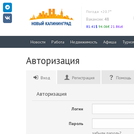
Погода:
+20.7°
Вакансии:
48
81.41$
94.06€
21.86zł
Новости
Работа
Недвижимость
Афиша
Туриз
Авторизация
Вход
Регистрация
Помощь
Авторизация
Логин
Пароль
забыли пароль?