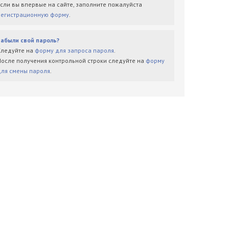
Если вы впервые на сайте, заполните пожалуйста
регистрационную форму
.
Забыли свой пароль?
Следуйте на
форму для запроса пароля
.
После получения контрольной строки следуйте на
форму
для смены пароля
.