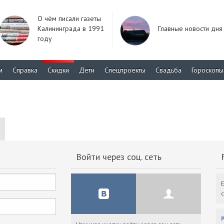
О чём писали газеты
Калининграда в 1991
Главные новости дня
году
м
Справка
Скидки
Дети
Спецпроекты
Свадьба
Гороскопы
Войти через соц. сеть
F