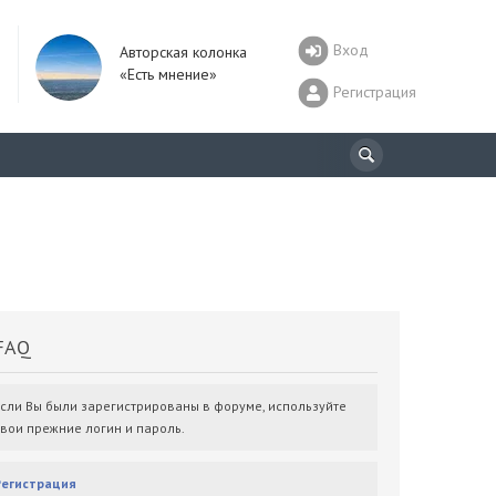
Вход
Авторская колонка
«Есть мнение»
Регистрация
AQ
Если Вы были зарегистрированы в форуме, используйте
свои прежние логин и пароль.
Регистрация