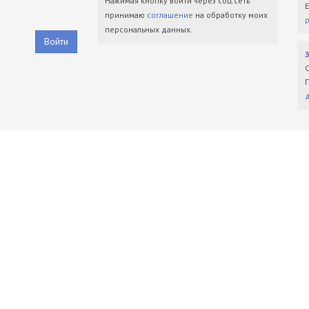
Нажимая кнопку войти через соц.сеть
принимаю
соглашение
на обработку моих
персональных данных.
Войти