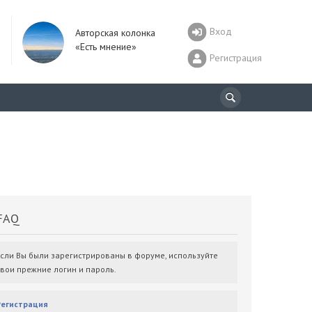
Вход
Авторская колонка
«Есть мнение»
Регистрация
AQ
Если Вы были зарегистрированы в форуме, используйте
свои прежние логин и пароль.
Регистрация