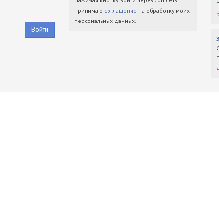
Нажимая кнопку войти через соц.сеть
принимаю
соглашение
на обработку моих
персональных данных.
Войти