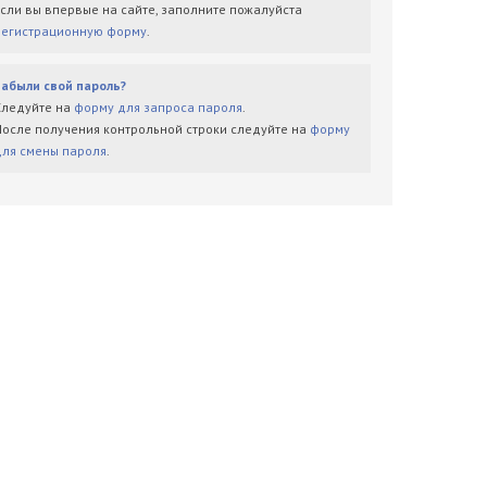
Если вы впервые на сайте, заполните пожалуйста
регистрационную форму
.
Забыли свой пароль?
Следуйте на
форму для запроса пароля
.
После получения контрольной строки следуйте на
форму
для смены пароля
.