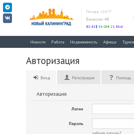
Погода:
+20.7°
Вакансии:
48
81.41$
94.06€
21.86zł
Новости
Работа
Недвижимость
Афиша
Туриз
Авторизация
Вход
Регистрация
Помощь
Авторизация
Логин
Пароль
забыли пароль?