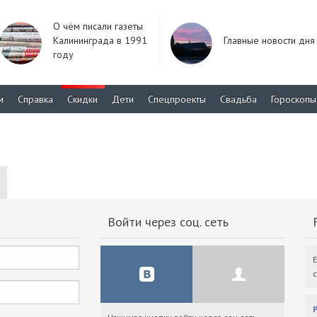
О чём писали газеты
Калининграда в 1991
Главные новости дня
году
м
Справка
Скидки
Дети
Спецпроекты
Свадьба
Гороскопы
Войти через соц. сеть
F