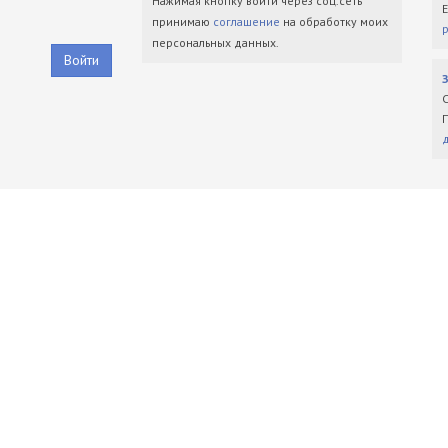
Нажимая кнопку войти через соц.сеть
принимаю
соглашение
на обработку моих
персональных данных.
Войти