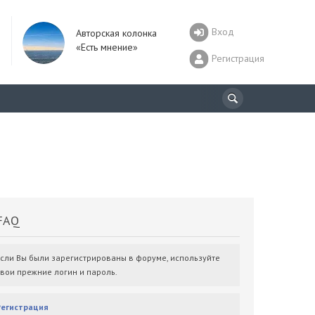
Вход
Авторская колонка
«Есть мнение»
Регистрация
AQ
Если Вы были зарегистрированы в форуме, используйте
свои прежние логин и пароль.
Регистрация