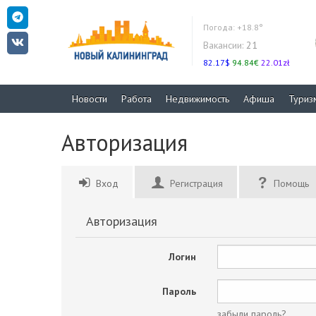
Погода:
+18.8°
Вакансии:
21
82.17$
94.84€
22.01zł
Новости
Работа
Недвижимость
Афиша
Туриз
Авторизация
Вход
Регистрация
Помощь
Авторизация
Логин
Пароль
забыли пароль?