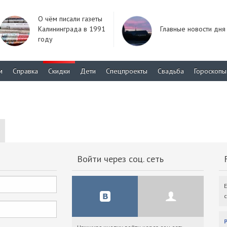
О чём писали газеты
Калининграда в 1991
Главные новости дня
году
м
Справка
Скидки
Дети
Спецпроекты
Свадьба
Гороскопы
Войти через соц. сеть
F