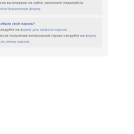
Если вы впервые на сайте, заполните пожалуйста
регистрационную форму
.
Забыли свой пароль?
Следуйте на
форму для запроса пароля
.
После получения контрольной строки следуйте на
форму
для смены пароля
.