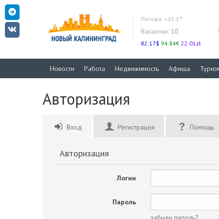
Погода:
+15.2°
Вакансии:
10
82.17$
94.84€
22.01zł
Новости
Работа
Недвижимость
Афиша
Туриз
Авторизация
Вход
Регистрация
Помощь
Авторизация
Логин
Пароль
забыли пароль?