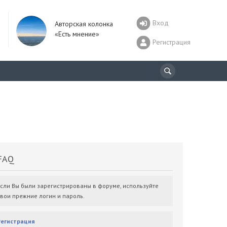
Вход
Авторская колонка
«Есть мнение»
Регистрация
AQ
Если Вы были зарегистрированы в форуме, используйте
свои прежние логин и пароль.
Регистрация