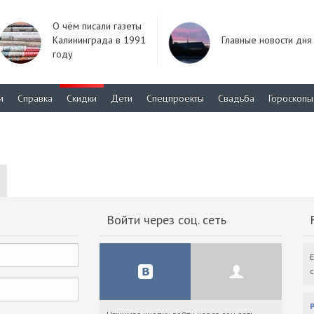
О чём писали газеты
Калининграда в 1991
Главные новости дня
году
м
Справка
Скидки
Дети
Спецпроекты
Свадьба
Гороскопы
Войти через соц. сеть
F