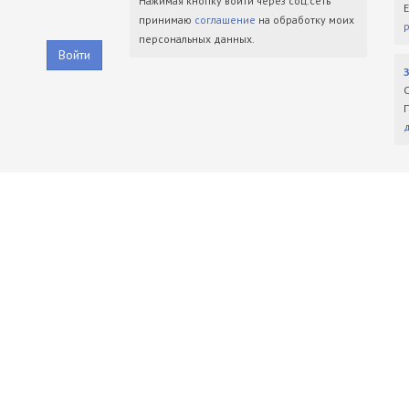
Нажимая кнопку войти через соц.сеть
принимаю
соглашение
на обработку моих
персональных данных.
Войти