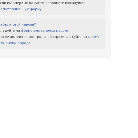
Если вы впервые на сайте, заполните пожалуйста
регистрационную форму
.
Забыли свой пароль?
Следуйте на
форму для запроса пароля
.
После получения контрольной строки следуйте на
форму
для смены пароля
.