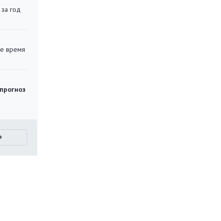
 за год
ее время
 прогноз