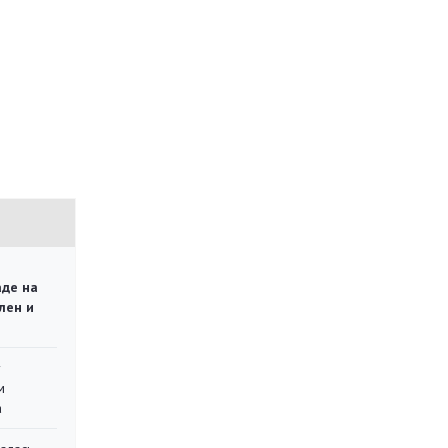
аде на
лен и
у
м
а