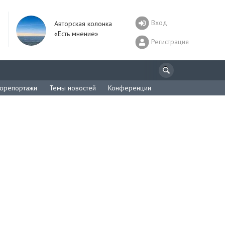
Вход
Авторская колонка
«Есть мнение»
Регистрация
орепортажи
Темы новостей
Конференции