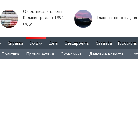
О чём писали газеты
Калининграда в 1991
Главные новости дня
году
м
Справка
Скидки
Дети
Спецпроекты
Свадьба
Гороскопы
Политика
Происшествия
Экономика
Деловые новости
Фот