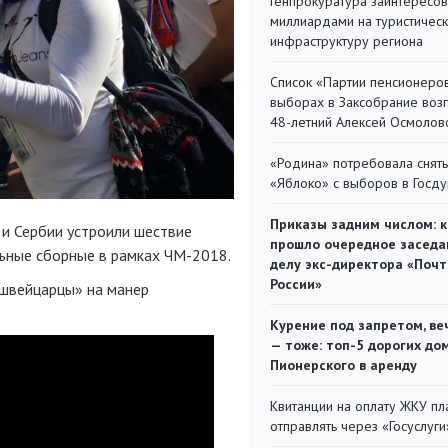
Генпрокуратура заинтересов
миллиардами на туристичес
инфраструктуру региона
Список «Партии пенсионеро
выборах в Заксобрание воз
48-летний Алексей Осмолов
«Родина» потребовала снять
«Яблоко» с выборов в Госд
Приказы задним числом: к
и Сербии устроили шествие
прошло очередное заседа
льные сборные в рамках
ЧМ-2018
.
делу экс-директора «Поч
России»
«швейцарцы» на манер
Курение под запретом, ве
— тоже: топ-5 дорогих до
Пионерского в аренду
Квитанции на оплату ЖКУ п
отправлять через «Госуслуги