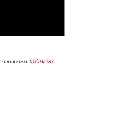
лив ее и нажав
Ctrl+Enter