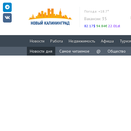
Погода:
+18.7°
Вакансии:
35
82.17$
94.84€
22.01zł
Новости
Работа
Недвижимость
Афиша
Туриз
Новости дня
Самое читаемое
@
Общество