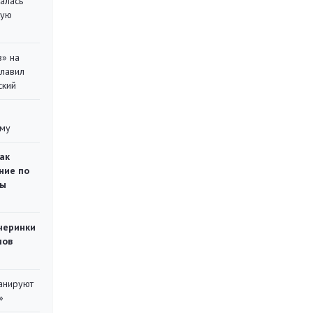
алась
кую
в» на
главил
ский
уму
ак
ние по
ты
черинки
мов
ланируют
»