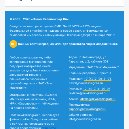
© 2003 - 2026 «Новый Калининград.Ru»
Свидетельство о регистрации СМИ: Эл № ФС77-43520, выдано
Федеральной службой по надзору в сфере связи, информационных
технологий и массовых коммуникаций (Роскомнадзор) 17 января 2011 г.
Данный сайт не предназначен для просмотра лицам младше 18 лет.
18+
Адрес: г. Калининград, ул.
Любое использование, либо
Гаражная, д.2, кабинет 308
копирование материалов или
подборки материалов сайта,
Учредитель: ЗАО "Твик Маркетинг"
элементов дизайна и оформления
Главный редактор: Обрехт О.Г.
допускается только с
Редакция:
+7 (4012) 99-21-76
письменного разрешения
news@newkaliningrad.ru
правообладателя - ЗАО «Твик
Маркетинг».
Реклама:
+7 (4012) 31-07-07
reklama@newkaliningrad.ru
Материалы с пометкой «Бизнес»,
Афиша:
afisha@newkaliningrad.ru
«Партнерский материал», «ПМ»,
«PR», «Спецпроект» - публикуются
Техподдержка:
на правах рекламы.
support@newkaliningrad.ru
Общие вопросы:
Сайт newkaliningrad.ru использует
info@newkaliningrad.ru
файлы cookie. Продолжая работу
с сайтом, вы соглашаетесь на
сбор и последующую
обработку