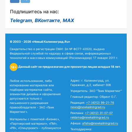
Подпишитесь на нас:
Telegram
,
ВКонтакте
,
MAX
© 2003 - 2026 «Новый Калининград.Ru»
Свидетельство о регистрации СМИ: Эл № ФС77-43520, выдано
Федеральной службой по надзору в сфере связи, информационных
технологий и массовых коммуникаций (Роскомнадзор) 17 января 2011 г.
Данный сайт не предназначен для просмотра лицам младше 18 лет.
18+
Адрес: г. Калининград, ул.
Любое использование, либо
Гаражная, д.2, кабинет 308
копирование материалов или
подборки материалов сайта,
Учредитель: ЗАО "Твик Маркетинг"
элементов дизайна и оформления
Главный редактор: Обрехт О.Г.
допускается только с
Редакция:
+7 (4012) 99-21-76
письменного разрешения
news@newkaliningrad.ru
правообладателя - ЗАО «Твик
Маркетинг».
Реклама:
+7 (4012) 31-07-07
reklama@newkaliningrad.ru
Материалы с пометкой «Бизнес»,
Афиша:
afisha@newkaliningrad.ru
«Партнерский материал», «ПМ»,
«PR», «Спецпроект» - публикуются
Техподдержка: