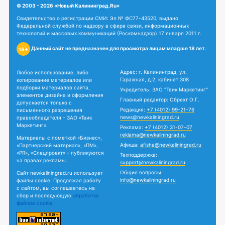
© 2003 - 2026 «Новый Калининград.Ru»
Свидетельство о регистрации СМИ: Эл № ФС77-43520, выдано
Федеральной службой по надзору в сфере связи, информационных
технологий и массовых коммуникаций (Роскомнадзор) 17 января 2011 г.
Данный сайт не предназначен для просмотра лицам младше 18 лет.
18+
Адрес: г. Калининград, ул.
Любое использование, либо
Гаражная, д.2, кабинет 308
копирование материалов или
подборки материалов сайта,
Учредитель: ЗАО "Твик Маркетинг"
элементов дизайна и оформления
Главный редактор: Обрехт О.Г.
допускается только с
Редакция:
+7 (4012) 99-21-76
письменного разрешения
news@newkaliningrad.ru
правообладателя - ЗАО «Твик
Маркетинг».
Реклама:
+7 (4012) 31-07-07
reklama@newkaliningrad.ru
Материалы с пометкой «Бизнес»,
Афиша:
afisha@newkaliningrad.ru
«Партнерский материал», «ПМ»,
«PR», «Спецпроект» - публикуются
Техподдержка:
на правах рекламы.
support@newkaliningrad.ru
Общие вопросы:
Сайт newkaliningrad.ru использует
info@newkaliningrad.ru
файлы cookie. Продолжая работу
с сайтом, вы соглашаетесь на
сбор и последующую
обработку
файлов cookie.