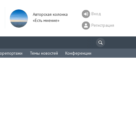
Вход
Авторская колонка
«Есть мнение»
Регистрация
орепортажи
Темы новостей
Конференции