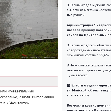
В Калининграде мужчина пы
вынести из магазина космети
тыс. рублей
Администрация Янтарног
назвала причину повторн
сливов на Центральный п
В Калининградской области 
новорожденных неонаталь
скринингом составил 99,6%
В Черняховске сгорела част
довоенного здания на улиц
Тухачевского
Власти о здании-прегр
ул. Майской: объект выкуп
нили муниципальные
готов к сносу
скресенье, 2 июля. Информация
га в «ВКонтакте»
Возможны кратковременн
дожди: погода в Калининг