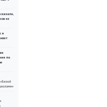
сказали,
ров из
ж и
живет
ак
ние по
ты
 «Белой
 школами»
у
м
а