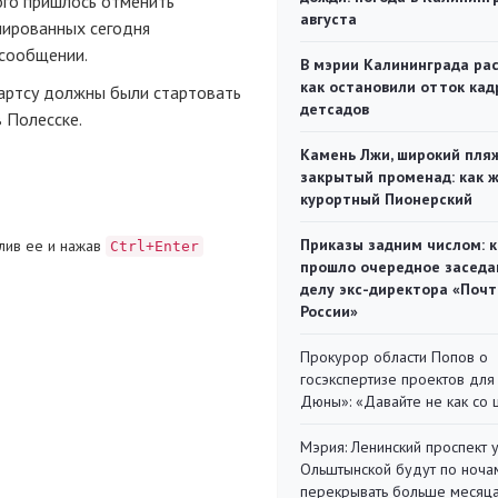
того пришлось отменить
августа
нированных сегодня
 сообщении.
В мэрии Калининграда рас
как остановили отток кад
дартсу должны были стартовать
детсадов
в Полесске.
Камень Лжи, широкий пля
закрытый променад: как 
курортный Пионерский
Приказы задним числом: к
лив ее и нажав
Ctrl+Enter
прошло очередное заседа
делу экс-директора «Поч
России»
Прокурор области Попов о
госэкспертизе проектов для
Дюны»: «Давайте не как со
Мэрия: Ленинский проспект 
Ольштынской будут по ноча
перекрывать больше месяц