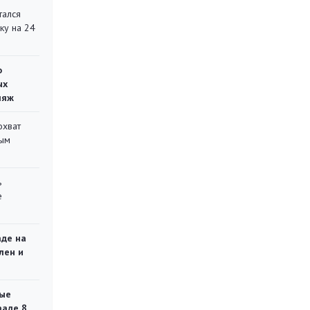
тался
ку на 24
о
ых
ляж
охват
ным
ь
е
аде на
лен и
ые
раде 8