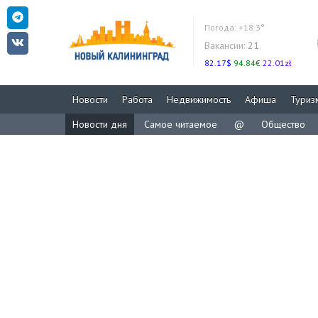
Погода:
+18.3°
Вакансии:
21
82.17$
94.84€
22.01zł
Новости
Работа
Недвижимость
Афиша
Туриз
Новости дня
Самое читаемое
@
Общество