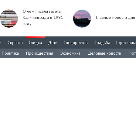
О чём писали газеты
Калининграда в 1991
Главные новости дня
году
м
Справка
Скидки
Дети
Спецпроекты
Свадьба
Гороскопы
Политика
Происшествия
Экономика
Деловые новости
Фот