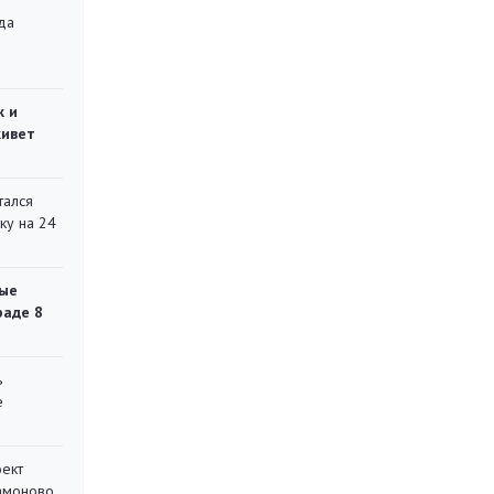
да
»
ж и
живет
тался
ку на 24
ые
раде 8
ь
е
оект
Мамоново