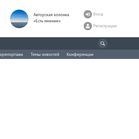
Вход
Авторская колонка
«Есть мнение»
Регистрация
орепортажи
Темы новостей
Конференции