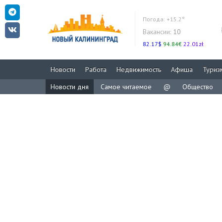
Погода:
+15.2°
Вакансии:
10
82.17$
94.84€
22.01zł
Новости
Работа
Недвижимость
Афиша
Туриз
Новости дня
Самое читаемое
@
Общество