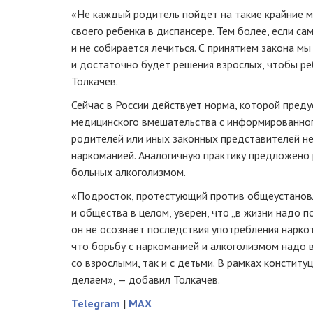
«Не каждый родитель пойдет на такие крайние ме
своего ребенка в диспансере. Тем более, если са
и не собирается лечиться. С принятием закона м
и достаточно будет решения взрослых, чтобы ре
Толкачев.
Сейчас в России действует норма, которой пред
медицинского вмешательства с информированног
родителей или иных законных представителей н
наркоманией. Аналогичную практику предложено 
больных алкоголизмом.
«Подросток, протестующий против общеустанов
и общества в целом, уверен, что „в жизни надо п
он не осознает последствия употребления наркот
что борьбу с наркоманией и алкоголизмом надо в
со взрослыми, так и с детьми. В рамках констит
делаем», — добавил Толкачев.
Telegram
|
MAX