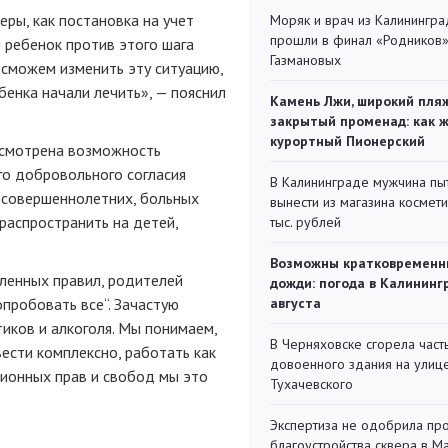
ры, как постановка на учет
Моряк и врач из Калинингра
прошли в финал «Родников
м ребенок против этого шага
Газмановых
ы сможем изменить эту ситуацию,
бенка начали лечить», — пояснил
Камень Лжи, широкий пля
закрытый променад: как 
курортный Пионерский
усмотрена возможность
о добровольного согласия
В Калининграде мужчина пы
есовершеннолетних, больных
вынести из магазина космети
распространить на детей,
тыс. рублей
Возможны кратковременн
ленных правил, родителей
дожди: погода в Калининг
опробовать все“. Зачастую
августа
иков и алкоголя. Мы понимаем,
В Черняховске сгорела част
ести комплексно, работать как
довоенного здания на улиц
уционных прав и свобод мы это
Тухачевского
Экспертиза не одобрила пр
благоустройства сквера в 