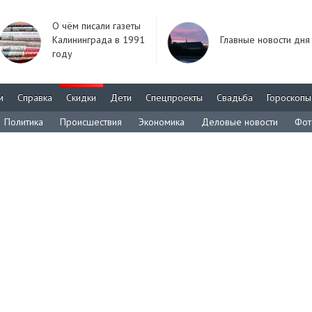
О чём писали газеты
Калининграда в 1991
Главные новости дня
году
м
Справка
Скидки
Дети
Спецпроекты
Свадьба
Гороскопы
Политика
Происшествия
Экономика
Деловые новости
Фот