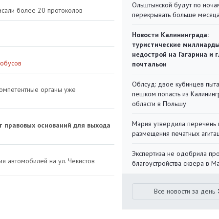
Ольштынской будут по ноча
исали более 20 протоколов
перекрывать больше месяц
Новости Калининграда:
туристические миллиарды
недострой на Гагарина и 
тобусов
почтальон
Облсуд: двое кубинцев пыта
компетентные органы уже
пешком попасть из Калинин
области в Польшу
Мэрия утвердила перечень 
ет правовых оснований для выхода
размещения печатных агита
Экспертиза не одобрила пр
я автомобилей на ул. Чекистов
благоустройства сквера в 
Все новости за день