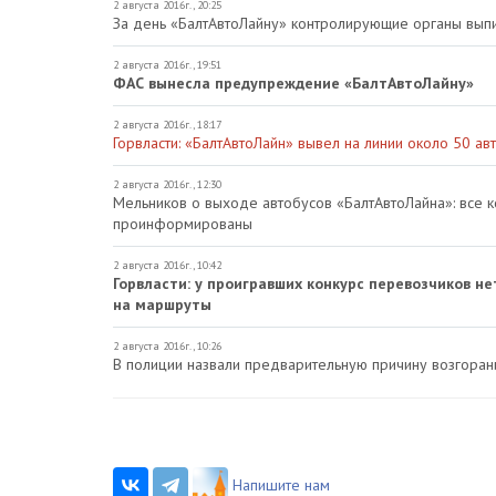
2 августа 2016г., 20:25
За день «БалтАвтоЛайну» контролирующие органы вып
2 августа 2016г., 19:51
ФАС вынесла предупреждение «БалтАвтоЛайну»
2 августа 2016г., 18:17
Горвласти: «БалтАвтоЛайн» вывел на линии около 50 ав
2 августа 2016г., 12:30
Мельников о выходе автобусов «БалтАвтоЛайна»: все 
проинформированы
2 августа 2016г., 10:42
Горвласти: у проигравших конкурс перевозчиков н
на маршруты
2 августа 2016г., 10:26
В полиции назвали предварительную причину возгорани
Напишите нам