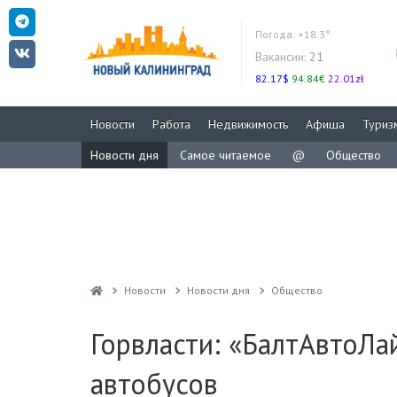
Погода:
+18.3°
Вакансии:
21
82.17$
94.84€
22.01zł
Новости
Работа
Недвижимость
Афиша
Туриз
Новости дня
Самое читаемое
@
Общество
Новости
Новости дня
Общество
Горвласти: «БалтАвтоЛа
автобусов