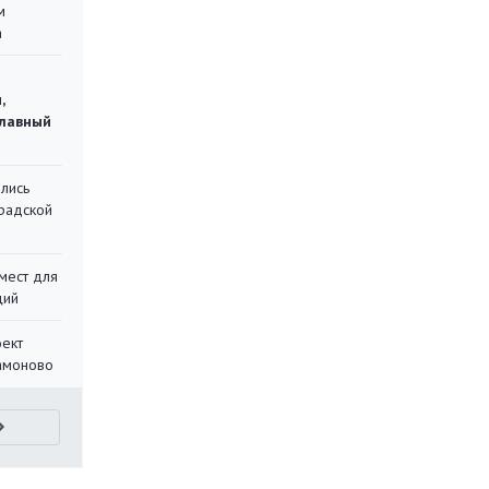
м
а
,
главный
лись
градской
мест для
ций
оект
Мамоново