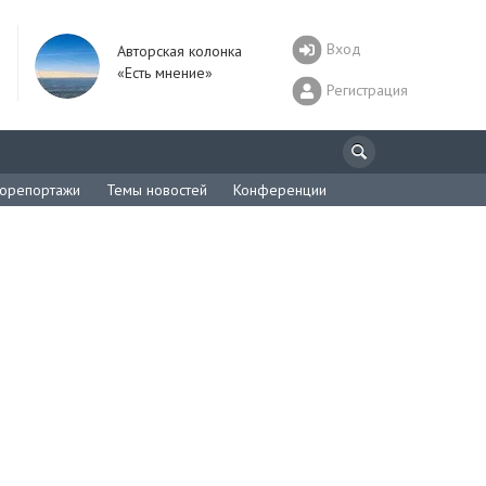
Вход
Авторская колонка
«Есть мнение»
Регистрация
орепортажи
Темы новостей
Конференции