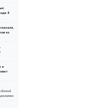
ые
раде 8
сказали,
ров из
ь
е
ж и
живет
 «Белой
 школами»
у