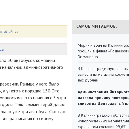
САМОЕ ЧИТАЕМОЕ:
втоЛайну»
Моряк и врач из Калинингра
да
прошли в финал «Родников
Газмановых
оло 50 автобусов компании
л начальник административного
В Калининграде мужчина пы
вынести из магазина космети
тыс. рублей
ревозчик. Раньше у него было
 а у него их порядка 150. Это
Администрация Янтарног
валось все это начиная с 5 утра.
назвала причину повторн
сливов на Центральный п
одили. Пока комментарий давал
ехало уже три автобуса. Сколько
В Калининградской области 
т вне расписания по своему
новорожденных неонаталь
скринингом составил 99,6%