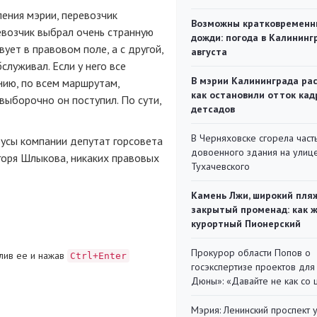
ения мэрии, перевозчик
Возможны кратковременн
евозчик выбрал очень странную
дожди: погода в Калининг
вует в правовом поле, а с другой,
августа
служивал. Если у него все
В мэрии Калининграда рас
нию, по всем маршрутам,
как остановили отток кад
выборочно он поступил. По сути,
детсадов
В Черняховске сгорела част
бусы компании депутат горсовета
довоенного здания на улиц
горя Шлыкова, никаких правовых
Тухачевского
Камень Лжи, широкий пля
закрытый променад: как 
курортный Пионерский
Прокурор области Попов о
лив ее и нажав
Ctrl+Enter
госэкспертизе проектов для
Дюны»: «Давайте не как со
Мэрия: Ленинский проспект 