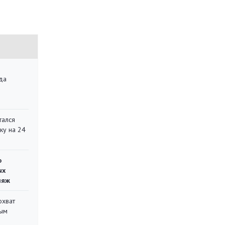
да
»
тался
ку на 24
о
ых
ляж
охват
ным