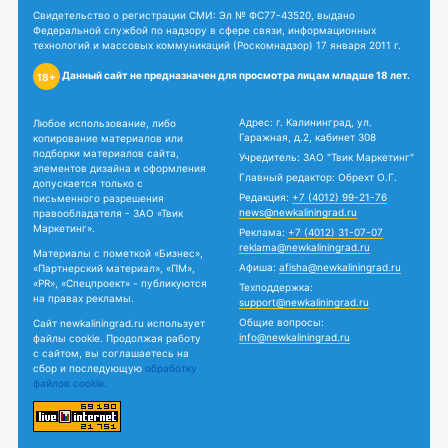
Свидетельство о регистрации СМИ: Эл № ФС77-43520, выдано
Федеральной службой по надзору в сфере связи, информационных
технологий и массовых коммуникаций (Роскомнадзор) 17 января 2011 г.
Данный сайт не предназначен для просмотра лицам младше 18 лет.
18+
Адрес: г. Калининград, ул.
Любое использование, либо
Гаражная, д.2, кабинет 308
копирование материалов или
подборки материалов сайта,
Учредитель: ЗАО "Твик Маркетинг"
элементов дизайна и оформления
Главный редактор: Обрехт О.Г.
допускается только с
Редакция:
+7 (4012) 99-21-76
письменного разрешения
news@newkaliningrad.ru
правообладателя - ЗАО «Твик
Маркетинг».
Реклама:
+7 (4012) 31-07-07
reklama@newkaliningrad.ru
Материалы с пометкой «Бизнес»,
Афиша:
afisha@newkaliningrad.ru
«Партнерский материал», «ПМ»,
«PR», «Спецпроект» - публикуются
Техподдержка:
на правах рекламы.
support@newkaliningrad.ru
Общие вопросы:
Сайт newkaliningrad.ru использует
info@newkaliningrad.ru
файлы cookie. Продолжая работу
с сайтом, вы соглашаетесь на
сбор и последующую
обработку
файлов cookie.