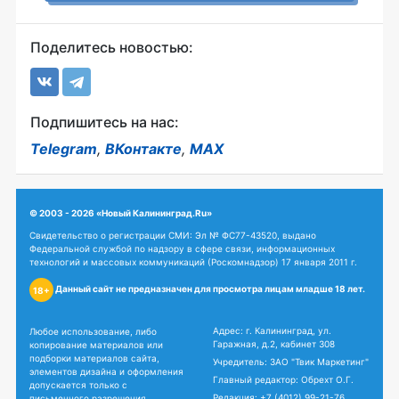
Поделитесь новостью:
Подпишитесь на нас:
Telegram
,
ВКонтакте
,
MAX
© 2003 - 2026 «Новый Калининград.Ru»
Свидетельство о регистрации СМИ: Эл № ФС77-43520, выдано
Федеральной службой по надзору в сфере связи, информационных
технологий и массовых коммуникаций (Роскомнадзор) 17 января 2011 г.
Данный сайт не предназначен для просмотра лицам младше 18 лет.
18+
Адрес: г. Калининград, ул.
Любое использование, либо
Гаражная, д.2, кабинет 308
копирование материалов или
подборки материалов сайта,
Учредитель: ЗАО "Твик Маркетинг"
элементов дизайна и оформления
Главный редактор: Обрехт О.Г.
допускается только с
Редакция:
+7 (4012) 99-21-76
письменного разрешения