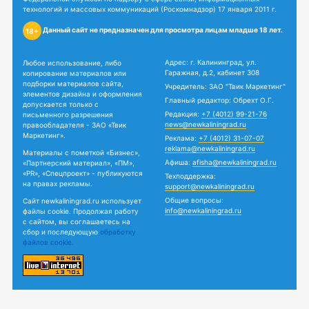
технологий и массовых коммуникаций (Роскомнадзор) 17 января 2011 г.
Данный сайт не предназначен для просмотра лицам младше 18 лет.
18+
Адрес: г. Калининград, ул.
Любое использование, либо
Гаражная, д.2, кабинет 308
копирование материалов или
подборки материалов сайта,
Учредитель: ЗАО "Твик Маркетинг"
элементов дизайна и оформления
Главный редактор: Обрехт О.Г.
допускается только с
Редакция:
+7 (4012) 99-21-76
письменного разрешения
news@newkaliningrad.ru
правообладателя - ЗАО «Твик
Маркетинг».
Реклама:
+7 (4012) 31-07-07
reklama@newkaliningrad.ru
Материалы с пометкой «Бизнес»,
Афиша:
afisha@newkaliningrad.ru
«Партнерский материал», «ПМ»,
«PR», «Спецпроект» - публикуются
Техподдержка:
на правах рекламы.
support@newkaliningrad.ru
Общие вопросы:
Сайт newkaliningrad.ru использует
info@newkaliningrad.ru
файлы cookie. Продолжая работу
с сайтом, вы соглашаетесь на
сбор и последующую
обработку
файлов cookie.