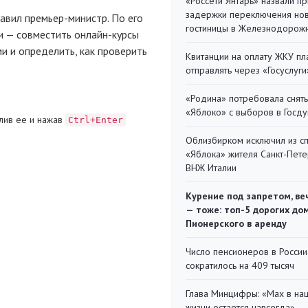
«Россети Янтарь» назвали п
задержки переключения но
бавил
премьер-министр
. По его
гостиницы в Железнодорож
чи — совместить
онлайн-курсы
 и определить, как проверить
Квитанции на оплату ЖКУ п
отправлять через «Госуслуги
«Родина» потребовала снять
«Яблоко» с выборов в Госд
лив ее и нажав
Ctrl+Enter
Облизбирком исключил из с
«Яблока» жителя Санкт-Пете
ВНЖ Италии
Курение под запретом, ве
— тоже: топ-5 дорогих до
Пионерского в аренду
Число пенсионеров в России
сократилось на 409 тысяч
Глава Минцифры: «Мах в на
жизни остается навсегда»