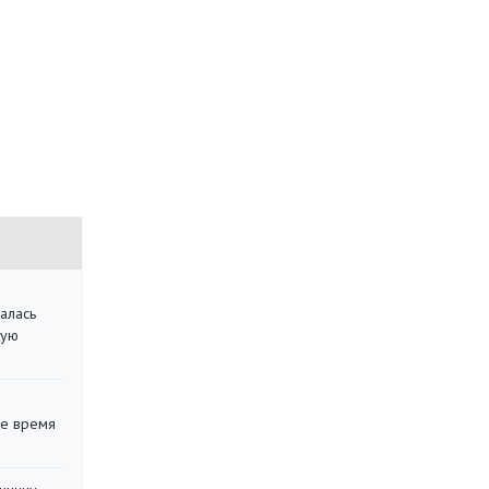
алась
кую
ее время