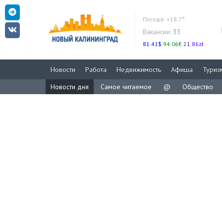
Погода:
+18.7°
Вакансии:
33
81.41$
94.06€
21.86zł
Новости
Работа
Недвижимость
Афиша
Туриз
Новости дня
Самое читаемое
@
Общество