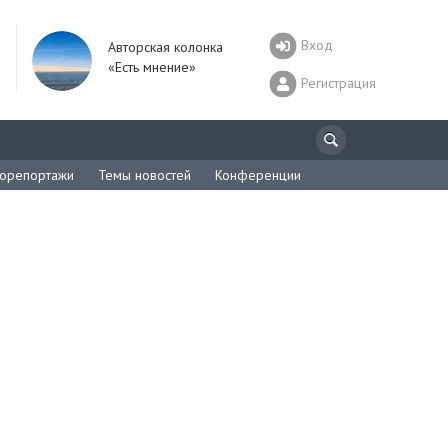
Вход
Авторская колонка
«Есть мнение»
Регистрация
орепортажи
Темы новостей
Конференции