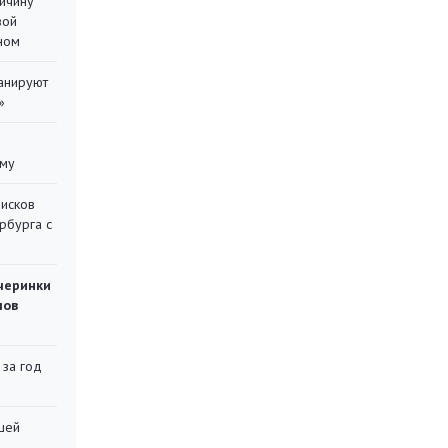
ричину
вой
ном
ланируют
»
уму
писков
рбурга с
черинки
мов
 за год
шей