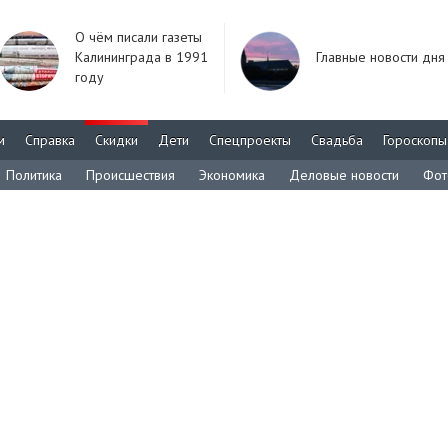
О чём писали газеты
Калининграда в 1991
Главные новости дня
году
м
Справка
Скидки
Дети
Спецпроекты
Свадьба
Гороскопы
Политика
Происшествия
Экономика
Деловые новости
Фот