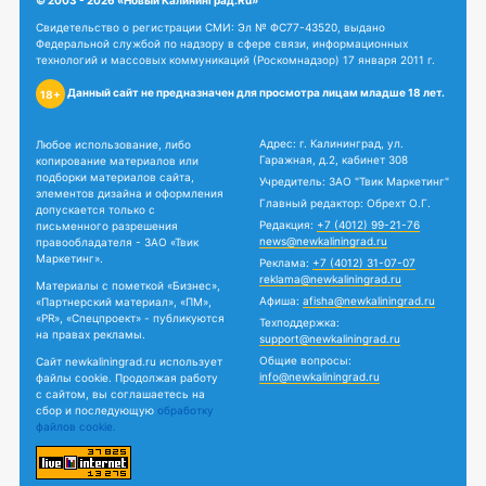
© 2003 - 2026 «Новый Калининград.Ru»
Свидетельство о регистрации СМИ: Эл № ФС77-43520, выдано
Федеральной службой по надзору в сфере связи, информационных
технологий и массовых коммуникаций (Роскомнадзор) 17 января 2011 г.
Данный сайт не предназначен для просмотра лицам младше 18 лет.
18+
Адрес: г. Калининград, ул.
Любое использование, либо
Гаражная, д.2, кабинет 308
копирование материалов или
подборки материалов сайта,
Учредитель: ЗАО "Твик Маркетинг"
элементов дизайна и оформления
Главный редактор: Обрехт О.Г.
допускается только с
Редакция:
+7 (4012) 99-21-76
письменного разрешения
news@newkaliningrad.ru
правообладателя - ЗАО «Твик
Маркетинг».
Реклама:
+7 (4012) 31-07-07
reklama@newkaliningrad.ru
Материалы с пометкой «Бизнес»,
Афиша:
afisha@newkaliningrad.ru
«Партнерский материал», «ПМ»,
«PR», «Спецпроект» - публикуются
Техподдержка:
на правах рекламы.
support@newkaliningrad.ru
Общие вопросы:
Сайт newkaliningrad.ru использует
info@newkaliningrad.ru
файлы cookie. Продолжая работу
с сайтом, вы соглашаетесь на
сбор и последующую
обработку
файлов cookie.