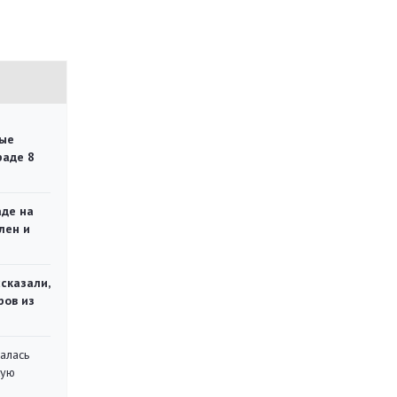
ые
раде 8
аде на
лен и
сказали,
ров из
алась
кую