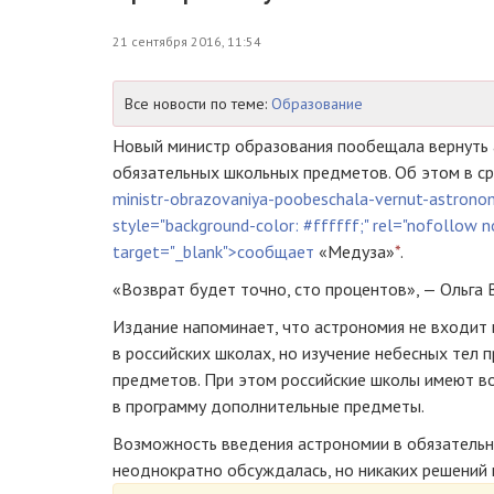
21 сентября 2016, 11:54
Все новости по теме:
Образование
Новый министр образования пообещала вернуть 
обязательных школьных предметов. Об этом в с
ministr-obrazovaniya-poobeschala-vernut-astron
style="background-color: #ffffff;" rel="nofollow 
target="_blank">сообщает
«Медуза»
*
.
«Возврат будет точно, сто процентов», — Ольга 
Издание напоминает, что астрономия не входит 
в российских школах, но изучение небесных тел 
предметов. При этом российские школы имеют в
в программу дополнительные предметы.
Возможность введения астрономии в обязательн
неоднократно обсуждалась, но никаких решений н