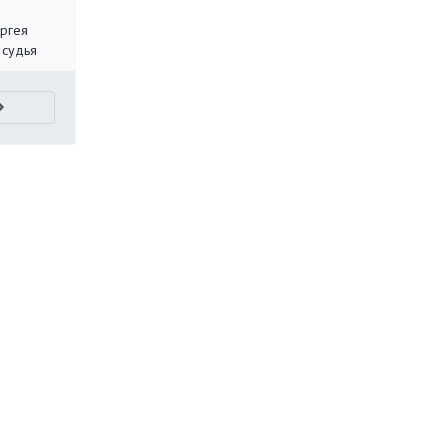
ергея
 судья