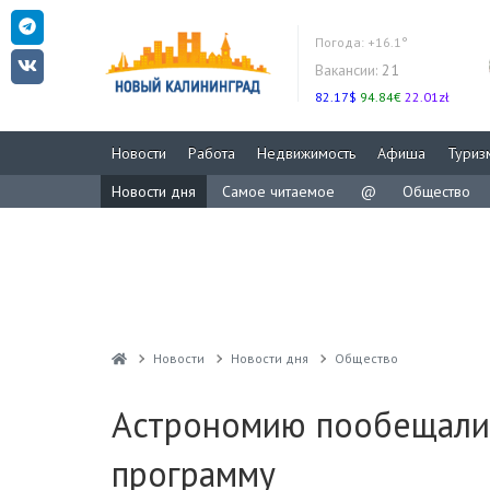
Погода:
+16.1°
Вакансии:
21
82.17$
94.84€
22.01zł
Новости
Работа
Недвижимость
Афиша
Туриз
Новости дня
Самое читаемое
@
Общество
Новости
Новости дня
Общество
Астрономию пообещали 
программу