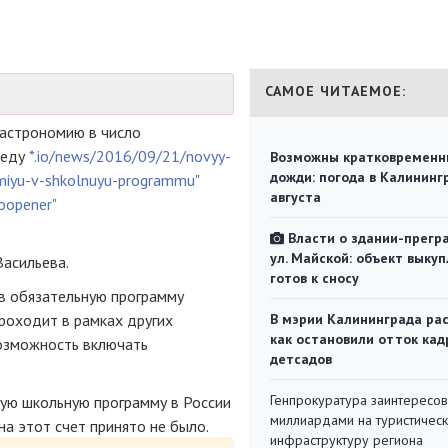
САМОЕ ЧИТАЕМОЕ:
астрономию в число
реду
*.io/news/2016/09/21/novyy-
Возможны кратковременн
дожди: погода в Калининг
omiyu-v-shkolnuyu-programmu"
августа
noopener"
Власти о здании-прегр
ул. Майской: объект выкуп
Васильева.
готов к сносу
в обязательную программу
проходит в рамках других
В мэрии Калининграда рас
как остановили отток кад
озможность включать
детсадов
Генпрокуратура заинтересов
ую школьную программу в России
миллиардами на туристичес
а этот счет принято не было.
инфраструктуру региона