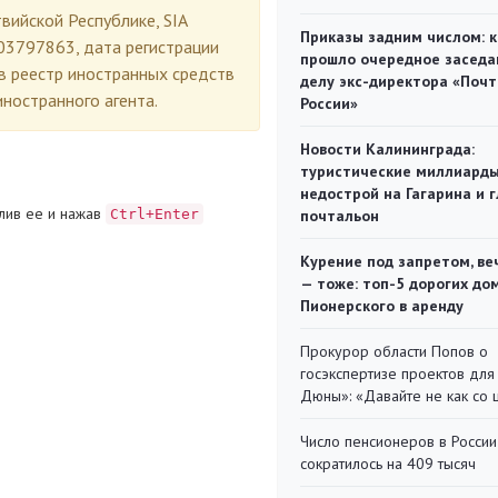
вийской Республике, SIA
Приказы задним числом: к
03797863, дата регистрации
прошло очередное заседа
в реестр иностранных средств
делу экс-директора «Поч
ностранного агента.
России»
Новости Калининграда:
туристические миллиарды
недострой на Гагарина и 
лив ее и нажав
Ctrl+Enter
почтальон
Курение под запретом, ве
— тоже: топ-5 дорогих до
Пионерского в аренду
Прокурор области Попов о
госэкспертизе проектов для
Дюны»: «Давайте не как со
Число пенсионеров в России
сократилось на 409 тысяч