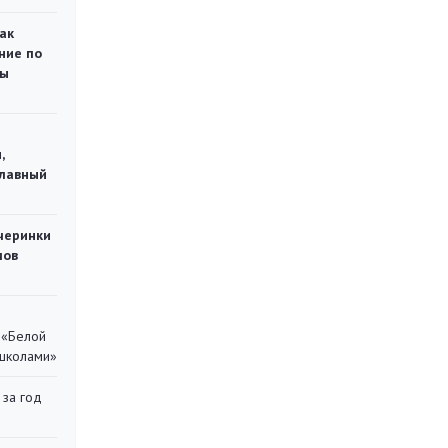
ак
ние по
ты
,
главный
черинки
мов
 «Белой
 школами»
 за год