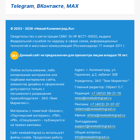
Telegram
,
ВКонтакте
,
MAX
© 2003 - 2026 «Новый Калининград.Ru»
Свидетельство о регистрации СМИ: Эл № ФС77-43520, выдано
Федеральной службой по надзору в сфере связи, информационных
технологий и массовых коммуникаций (Роскомнадзор) 17 января 2011 г.
Данный сайт не предназначен для просмотра лицам младше 18 лет.
18+
Адрес: г. Калининград, ул.
Любое использование, либо
Гаражная, д.2, кабинет 308
копирование материалов или
подборки материалов сайта,
Учредитель: ЗАО "Твик Маркетинг"
элементов дизайна и оформления
Главный редактор: Обрехт О.Г.
допускается только с
Редакция:
+7 (4012) 99-21-76
письменного разрешения
news@newkaliningrad.ru
правообладателя - ЗАО «Твик
Маркетинг».
Реклама:
+7 (4012) 31-07-07
reklama@newkaliningrad.ru
Материалы с пометкой «Бизнес»,
Афиша:
afisha@newkaliningrad.ru
«Партнерский материал», «ПМ»,
«PR», «Спецпроект» - публикуются
Техподдержка:
на правах рекламы.
support@newkaliningrad.ru
Общие вопросы:
Сайт newkaliningrad.ru использует
info@newkaliningrad.ru
файлы cookie. Продолжая работу