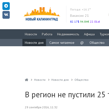
Погода:
+16.1°
Вакансии:
21
82.17$
94.84€
22.01zł
Новости
Работа
Недвижимость
Афиша
Туриз
Новости дня
Самое читаемое
@
Общество
Новости
Новости дня
Общество
В регион не пустили 25 
29 сентября 2016, 11:32