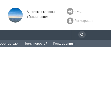
Вход
Авторская колонка
«Есть мнение»
Регистрация
орепортажи
Темы новостей
Конференции