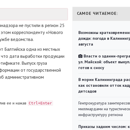
САМОЕ ЧИТАЕМОЕ:
надзора не пустили в регион 25
б этом корреспонденту «Нового
Возможны кратковременн
дожди: погода в Калининг
лужбе
ведомства.
августа
рт Балтийска одна из местных
 что дата выработки продукции
Власти о здании-прегр
ул. Майской: объект выкуп
тификате. Выпуск груза
готов к сносу
формации от государственной
 об административном
В мэрии Калининграда рас
как остановили отток кад
детсадов
лив ее и нажав
Генпрокуратура заинтересов
Ctrl+Enter
миллиардами на туристичес
инфраструктуру региона
Приказы задним числом: к