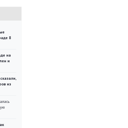
ые
раде 8
аде на
лен и
сказали,
ров из
алась
кую
ак