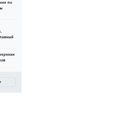
ние по
ты
,
главный
черинки
мов