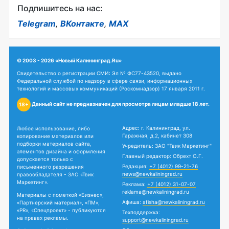
Подпишитесь на нас:
Telegram
,
ВКонтакте
,
MAX
© 2003 - 2026 «Новый Калининград.Ru»
Свидетельство о регистрации СМИ: Эл № ФС77-43520, выдано
Федеральной службой по надзору в сфере связи, информационных
технологий и массовых коммуникаций (Роскомнадзор) 17 января 2011 г.
Данный сайт не предназначен для просмотра лицам младше 18 лет.
18+
Адрес: г. Калининград, ул.
Любое использование, либо
Гаражная, д.2, кабинет 308
копирование материалов или
подборки материалов сайта,
Учредитель: ЗАО "Твик Маркетинг"
элементов дизайна и оформления
Главный редактор: Обрехт О.Г.
допускается только с
Редакция:
+7 (4012) 99-21-76
письменного разрешения
news@newkaliningrad.ru
правообладателя - ЗАО «Твик
Маркетинг».
Реклама:
+7 (4012) 31-07-07
reklama@newkaliningrad.ru
Материалы с пометкой «Бизнес»,
Афиша:
afisha@newkaliningrad.ru
«Партнерский материал», «ПМ»,
«PR», «Спецпроект» - публикуются
Техподдержка:
на правах рекламы.
support@newkaliningrad.ru