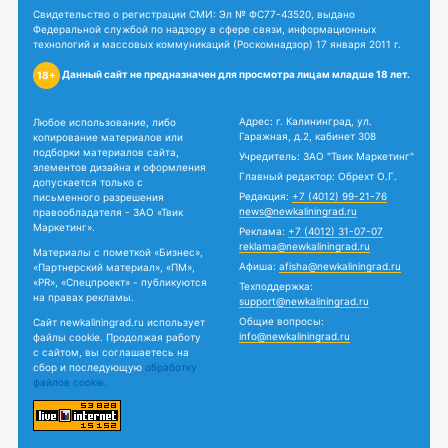
Свидетельство о регистрации СМИ: Эл № ФС77-43520, выдано
Федеральной службой по надзору в сфере связи, информационных
технологий и массовых коммуникаций (Роскомнадзор) 17 января 2011 г.
Данный сайт не предназначен для просмотра лицам младше 18 лет.
18+
Адрес: г. Калининград, ул.
Любое использование, либо
Гаражная, д.2, кабинет 308
копирование материалов или
подборки материалов сайта,
Учредитель: ЗАО "Твик Маркетинг"
элементов дизайна и оформления
Главный редактор: Обрехт О.Г.
допускается только с
Редакция:
+7 (4012) 99-21-76
письменного разрешения
news@newkaliningrad.ru
правообладателя - ЗАО «Твик
Маркетинг».
Реклама:
+7 (4012) 31-07-07
reklama@newkaliningrad.ru
Материалы с пометкой «Бизнес»,
Афиша:
afisha@newkaliningrad.ru
«Партнерский материал», «ПМ»,
«PR», «Спецпроект» - публикуются
Техподдержка:
на правах рекламы.
support@newkaliningrad.ru
Общие вопросы:
Сайт newkaliningrad.ru использует
info@newkaliningrad.ru
файлы cookie. Продолжая работу
с сайтом, вы соглашаетесь на
сбор и последующую
обработку
файлов cookie.