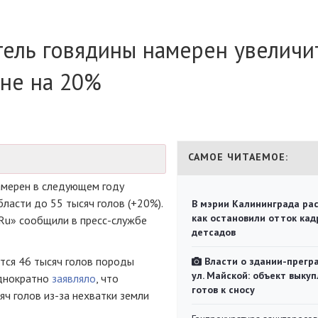
ель говядины намерен увеличи
оне на 20%
САМОЕ ЧИТАЕМОЕ:
амерен в следующем году
ласти до 55 тысяч голов (+20%).
В мэрии Калининграда рас
как остановили отток кад
.Ru» сообщили в
пресс-службе
детсадов
тся 46 тысяч голов породы
Власти о здании-прегр
ул. Майской: объект выкуп
однократно
заявляло
, что
готов к сносу
сяч голов
из-за
нехватки земли