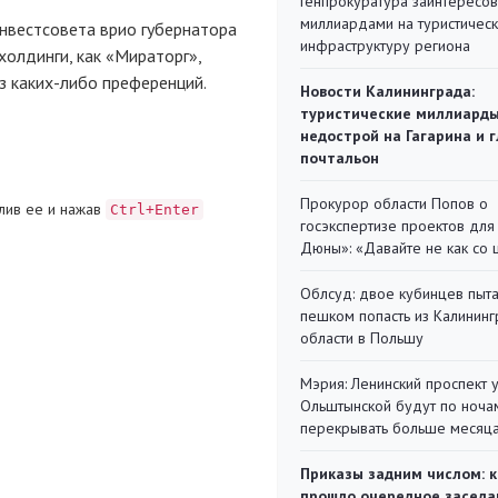
Генпрокуратура заинтересов
миллиардами на туристичес
инвестсовета врио губернатора
инфраструктуру региона
охолдинги, как «Мираторг»,
ез
каких-либо
преференций.
Новости Калининграда:
туристические миллиарды
недострой на Гагарина и 
почтальон
Прокурор области Попов о
лив ее и нажав
Ctrl+Enter
госэкспертизе проектов для
Дюны»: «Давайте не как со
Облсуд: двое кубинцев пыта
пешком попасть из Калинин
области в Польшу
Мэрия: Ленинский проспект 
Ольштынской будут по ноча
перекрывать больше месяц
Приказы задним числом: к
прошло очередное заседа