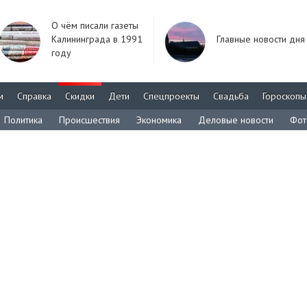
О чём писали газеты
Калининграда в 1991
Главные новости дня
году
м
Справка
Скидки
Дети
Спецпроекты
Свадьба
Гороскопы
Политика
Происшествия
Экономика
Деловые новости
Фот