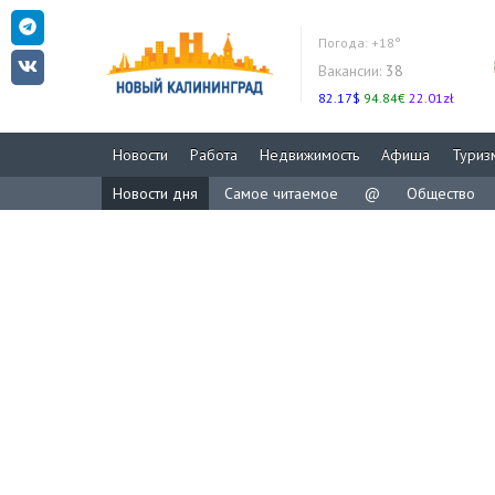
Погода:
+18°
Вакансии:
38
82.17$
94.84€
22.01zł
Новости
Работа
Недвижимость
Афиша
Туриз
Новости дня
Самое читаемое
@
Общество