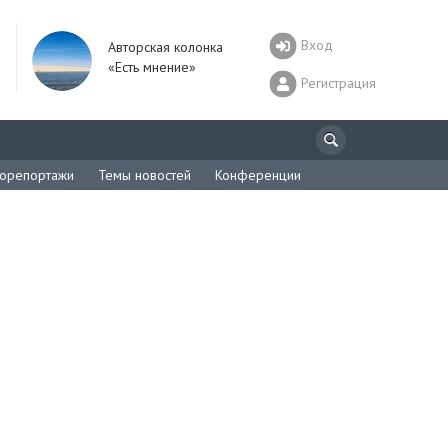
Вход
Авторская колонка
«Есть мнение»
Регистрация
орепортажи
Темы новостей
Конференции