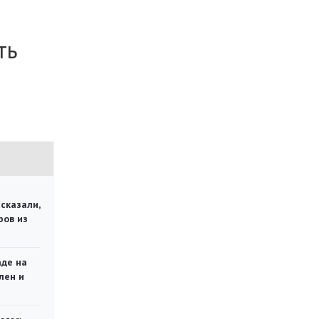
ть
сказали,
ров из
аде на
лен и