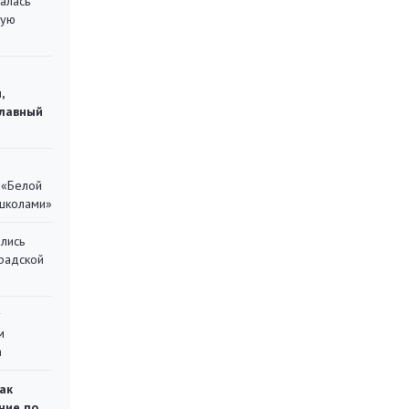
алась
кую
,
главный
 «Белой
 школами»
лись
градской
у
м
а
ак
ние по