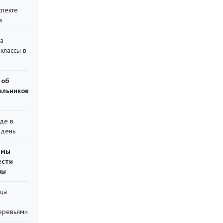
спекте
а
на
классы в
 об
чальников
де в
 день
емы
ести
вы
ца
еревьями