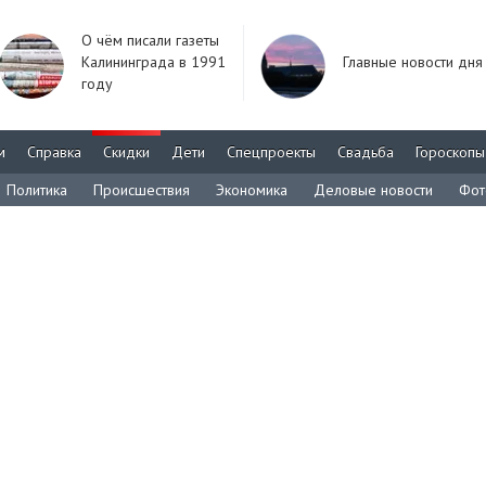
О чём писали газеты
Калининграда в 1991
Главные новости дня
году
м
Справка
Скидки
Дети
Спецпроекты
Свадьба
Гороскопы
Политика
Происшествия
Экономика
Деловые новости
Фот