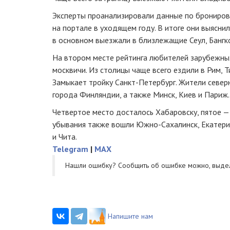
Эксперты проанализировали данные по брониров
на портале в уходящем году. В итоге они выясни
в основном выезжали в близлежащие Сеул, Бангкок
На втором месте рейтинга любителей зарубежны
москвичи. Из столицы чаще всего ездили в Рим, Ти
Замыкает тройку
Санкт-Петербург
. Жители севе
города Финляндии, а также Минск, Киев и Париж.
Четвертое место досталось Хабаровску, пятое — 
убывания также вошли
Южно-Сахалинск
, Екатер
и Чита.
Telegram
|
MAX
Нашли ошибку? Cообщить об ошибке можно, выде
Напишите нам