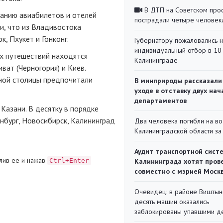
В ДТП на Советском про
анию авиабилетов и отелей
пострадали четыре человек
ли, что из Владивостока
, Пхукет и Гонконг.
Губернатору пожаловались 
индивидуальный отбор в 10 
х путешествий находятся
Калининграде
ват (Черногория) и Киев.
рной столицы предпочитали
В минприроды рассказали
уходе в отставку двух на
департаментов
Казани. В десятку в порядке
инбург, Новосибирск, Калининград
Два человека погибли на во
Калининградской области за
Аудит транспортной сист
лив ее и нажав
Ctrl+Enter
Калининграда хотят пров
совместно с мэрией Моск
Очевидец: в районе Виштын
десять машин оказались
заблокированы упавшими д