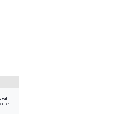
ской
асная