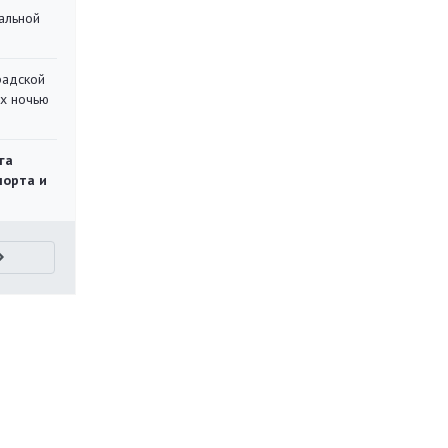
альной
радской
их ночью
га
порта и