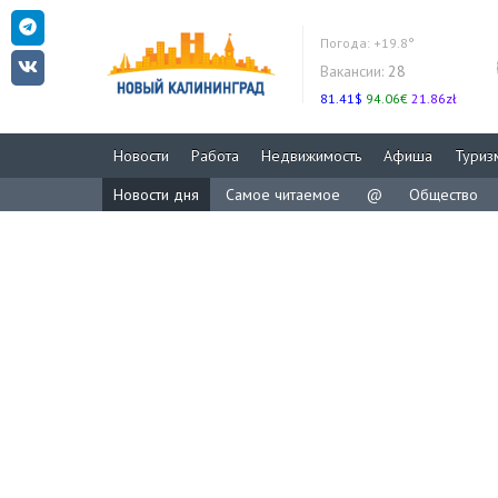
Погода:
+19.8°
Вакансии:
28
81.41$
94.06€
21.86zł
Новости
Работа
Недвижимость
Афиша
Туриз
Новости дня
Самое читаемое
@
Общество