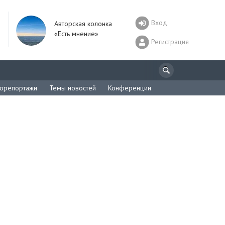
Вход
Авторская колонка
«Есть мнение»
Регистрация
орепортажи
Темы новостей
Конференции