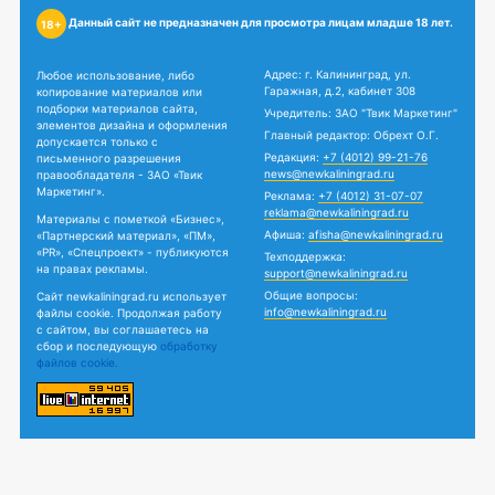
Данный сайт не предназначен для просмотра лицам младше 18 лет.
18+
Адрес: г. Калининград, ул.
Любое использование, либо
Гаражная, д.2, кабинет 308
копирование материалов или
подборки материалов сайта,
Учредитель: ЗАО "Твик Маркетинг"
элементов дизайна и оформления
Главный редактор: Обрехт О.Г.
допускается только с
Редакция:
+7 (4012) 99-21-76
письменного разрешения
news@newkaliningrad.ru
правообладателя - ЗАО «Твик
Маркетинг».
Реклама:
+7 (4012) 31-07-07
reklama@newkaliningrad.ru
Материалы с пометкой «Бизнес»,
Афиша:
afisha@newkaliningrad.ru
«Партнерский материал», «ПМ»,
«PR», «Спецпроект» - публикуются
Техподдержка:
на правах рекламы.
support@newkaliningrad.ru
Общие вопросы:
Сайт newkaliningrad.ru использует
info@newkaliningrad.ru
файлы cookie. Продолжая работу
с сайтом, вы соглашаетесь на
сбор и последующую
обработку
файлов cookie.