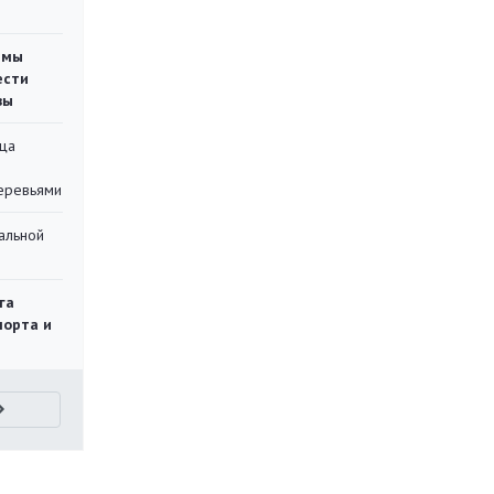
емы
ести
вы
ца
еревьями
альной
га
порта и