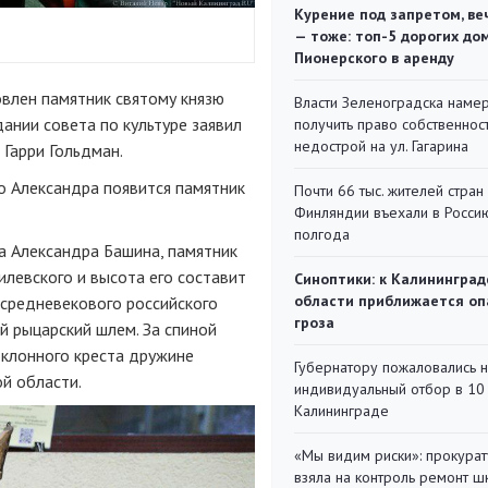
Курение под запретом, ве
— тоже: топ-5 дорогих до
Пионерского в аренду
влен памятник святому князю
Власти Зеленоградска наме
дании совета по культуре заявил
получить право собственнос
недострой на ул. Гагарина
Гарри Гольдман.
о Александра появится памятник
Почти 66 тыс. жителей стран
Финляндии въехали в Росси
полгода
а Александра Башина, памятник
илевского и высота его составит
Синоптики: к Калининград
области приближается оп
 средневекового российского
гроза
й рыцарский шлем. За спиной
оклонного креста дружине
Губернатору пожаловались 
й области.
индивидуальный отбор в 10 
Калининграде
«Мы видим риски»: прокура
взяла на контроль ремонт ш