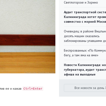
Светлогорске и Зорино
Аудит транспортной сист
Калининграда хотят пров
совместно с мэрией Моск
Очевидец: в районе Виштын
десять машин оказались
заблокированы упавшими д
Беспрозванных: «По Коммун
бегу, а там яма на яме»
Новости Калининграда: но
губернатора, аудит транс
афиша на выходные
Все новости за день
лив ее и нажав
Ctrl+Enter