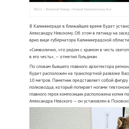
Фото — Виталий Невар, «Новый Калининград.Ru»
В Калининграде в ближайшее время будет устано
Александру Невскому. Об этом в пятницу на засе
врио
вице-губернатора
Калининградской области 
«Символично, что рядом с храмом в честь святог
в его честь», — отметил Гольдман.
По словам
бывшего главного
архитектора регион
будет расположен на транспортной развязке Вас
10 метров. Памятник представляет собой фигуру
полководца, который попирает ногами тевтонски
главного героя композиции расположена копия п
Александра Невского — он установлен в Псковско