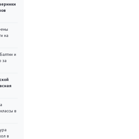
черинки
мов
рены
ти на
 Балтии и
ю за
ской
асная
на
классы в
тура
кол в