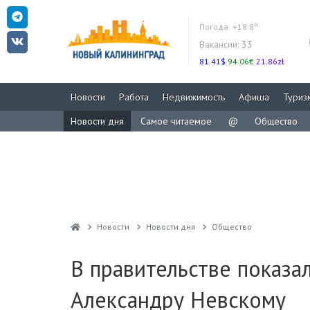
Погода:
+18.8°
Вакансии:
33
81.41$
94.06€
21.86zł
Новости
Работа
Недвижимость
Афиша
Туриз
Новости дня
Самое читаемое
@
Общество
Новости
Новости дня
Общество
В правительстве показа
Александру Невскому