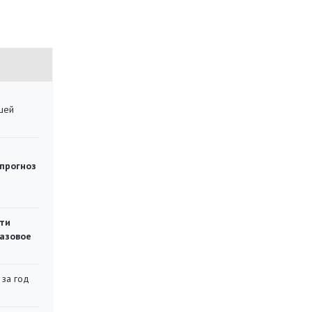
шей
 прогноз
ти
газовое
 за год