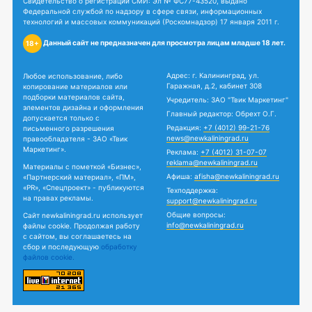
Свидетельство о регистрации СМИ: Эл № ФС77-43520, выдано
Федеральной службой по надзору в сфере связи, информационных
технологий и массовых коммуникаций (Роскомнадзор) 17 января 2011 г.
Данный сайт не предназначен для просмотра лицам младше 18 лет.
18+
Адрес: г. Калининград, ул.
Любое использование, либо
Гаражная, д.2, кабинет 308
копирование материалов или
подборки материалов сайта,
Учредитель: ЗАО "Твик Маркетинг"
элементов дизайна и оформления
Главный редактор: Обрехт О.Г.
допускается только с
Редакция:
+7 (4012) 99-21-76
письменного разрешения
news@newkaliningrad.ru
правообладателя - ЗАО «Твик
Маркетинг».
Реклама:
+7 (4012) 31-07-07
reklama@newkaliningrad.ru
Материалы с пометкой «Бизнес»,
Афиша:
afisha@newkaliningrad.ru
«Партнерский материал», «ПМ»,
«PR», «Спецпроект» - публикуются
Техподдержка:
на правах рекламы.
support@newkaliningrad.ru
Общие вопросы:
Сайт newkaliningrad.ru использует
info@newkaliningrad.ru
файлы cookie. Продолжая работу
с сайтом, вы соглашаетесь на
сбор и последующую
обработку
файлов cookie.