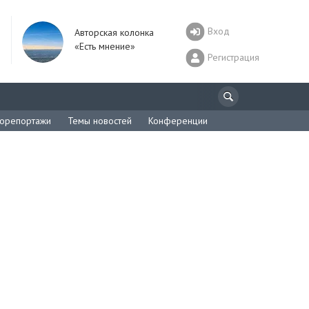
Вход
Авторская колонка
«Есть мнение»
Регистрация
орепортажи
Темы новостей
Конференции