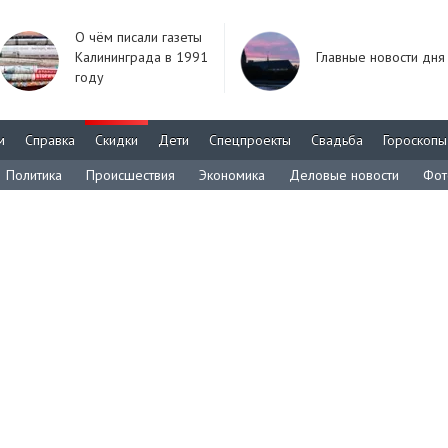
О чём писали газеты
Калининграда в 1991
Главные новости дня
году
м
Справка
Скидки
Дети
Спецпроекты
Свадьба
Гороскопы
Политика
Происшествия
Экономика
Деловые новости
Фот