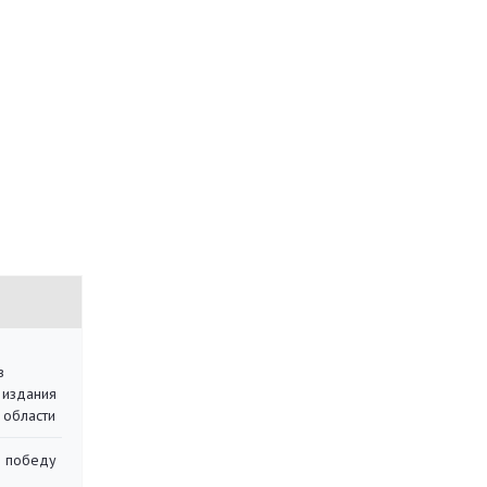
в
 издания
 области
ю победу