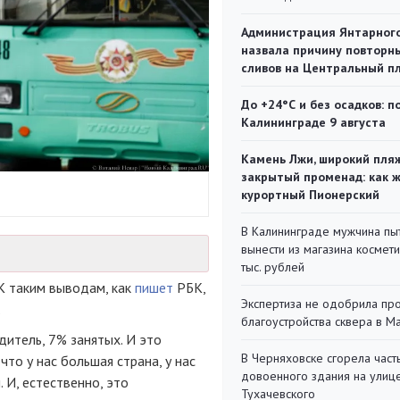
Администрация Янтарног
назвала причину повторн
сливов на Центральный п
До +24°С и без осадков: п
Калининграде 9 августа
Камень Лжи, широкий пля
закрытый променад: как 
курортный Пионерский
В Калининграде мужчина пы
вынести из магазина космети
тыс. рублей
 К таким выводам, как
пишет
РБК,
Экспертиза не одобрила пр
.
благоустройства сквера в 
дитель, 7% занятых. И это
В Черняховске сгорела част
то у нас большая страна, у нас
довоенного здания на улиц
 И, естественно, это
Тухачевского