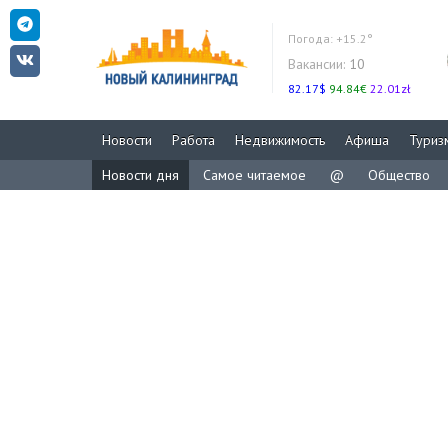
Погода:
+15.2°
Вакансии:
10
82.17$
94.84€
22.01zł
Новости
Работа
Недвижимость
Афиша
Туриз
Новости дня
Самое читаемое
@
Общество