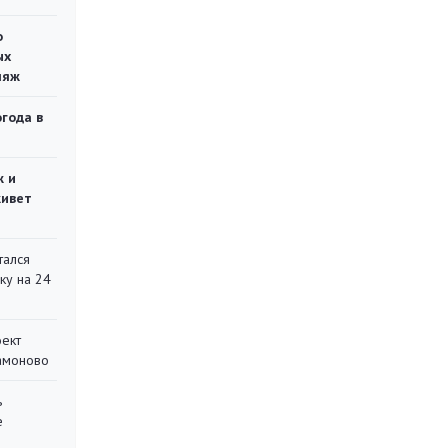
о
ых
ляж
огода в
ж и
живет
тался
ку на 24
оект
Мамоново
ь
е