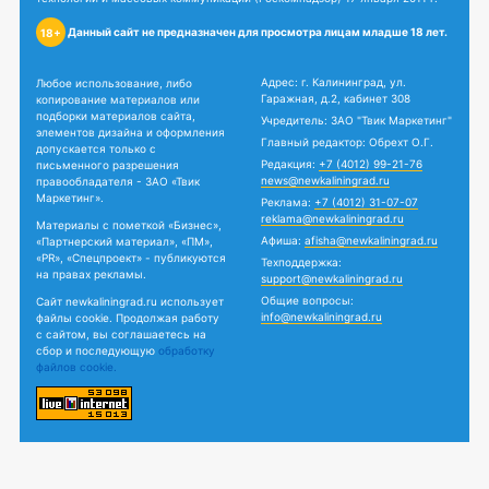
Данный сайт не предназначен для просмотра лицам младше 18 лет.
18+
Адрес: г. Калининград, ул.
Любое использование, либо
Гаражная, д.2, кабинет 308
копирование материалов или
подборки материалов сайта,
Учредитель: ЗАО "Твик Маркетинг"
элементов дизайна и оформления
Главный редактор: Обрехт О.Г.
допускается только с
Редакция:
+7 (4012) 99-21-76
письменного разрешения
news@newkaliningrad.ru
правообладателя - ЗАО «Твик
Маркетинг».
Реклама:
+7 (4012) 31-07-07
reklama@newkaliningrad.ru
Материалы с пометкой «Бизнес»,
Афиша:
afisha@newkaliningrad.ru
«Партнерский материал», «ПМ»,
«PR», «Спецпроект» - публикуются
Техподдержка:
на правах рекламы.
support@newkaliningrad.ru
Общие вопросы:
Сайт newkaliningrad.ru использует
info@newkaliningrad.ru
файлы cookie. Продолжая работу
с сайтом, вы соглашаетесь на
сбор и последующую
обработку
файлов cookie.