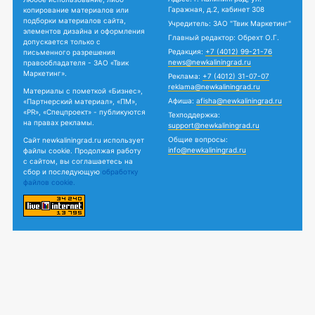
Гаражная, д.2, кабинет 308
копирование материалов или
подборки материалов сайта,
Учредитель: ЗАО "Твик Маркетинг"
элементов дизайна и оформления
Главный редактор: Обрехт О.Г.
допускается только с
Редакция:
+7 (4012) 99-21-76
письменного разрешения
news@newkaliningrad.ru
правообладателя - ЗАО «Твик
Маркетинг».
Реклама:
+7 (4012) 31-07-07
reklama@newkaliningrad.ru
Материалы с пометкой «Бизнес»,
Афиша:
afisha@newkaliningrad.ru
«Партнерский материал», «ПМ»,
«PR», «Спецпроект» - публикуются
Техподдержка:
на правах рекламы.
support@newkaliningrad.ru
Общие вопросы:
Сайт newkaliningrad.ru использует
info@newkaliningrad.ru
файлы cookie. Продолжая работу
с сайтом, вы соглашаетесь на
сбор и последующую
обработку
файлов cookie.