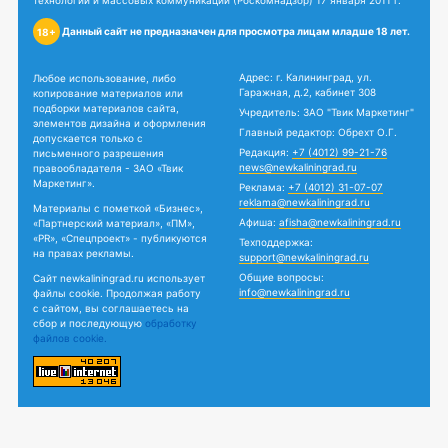
технологий и массовых коммуникаций (Роскомнадзор) 17 января 2011 г.
Данный сайт не предназначен для просмотра лицам младше 18 лет.
18+
Адрес: г. Калининград, ул.
Любое использование, либо
Гаражная, д.2, кабинет 308
копирование материалов или
подборки материалов сайта,
Учредитель: ЗАО "Твик Маркетинг"
элементов дизайна и оформления
Главный редактор: Обрехт О.Г.
допускается только с
Редакция:
+7 (4012) 99-21-76
письменного разрешения
news@newkaliningrad.ru
правообладателя - ЗАО «Твик
Маркетинг».
Реклама:
+7 (4012) 31-07-07
reklama@newkaliningrad.ru
Материалы с пометкой «Бизнес»,
Афиша:
afisha@newkaliningrad.ru
«Партнерский материал», «ПМ»,
«PR», «Спецпроект» - публикуются
Техподдержка:
на правах рекламы.
support@newkaliningrad.ru
Общие вопросы:
Сайт newkaliningrad.ru использует
info@newkaliningrad.ru
файлы cookie. Продолжая работу
с сайтом, вы соглашаетесь на
сбор и последующую
обработку
файлов cookie.