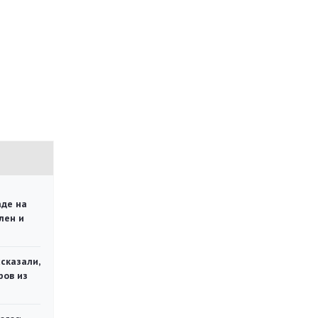
аде на
лен и
сказали,
ров из