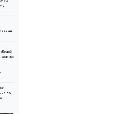
алась
кую
,
главный
 «Белой
 школами»
у
м
а
ак
ние по
ты
черинки