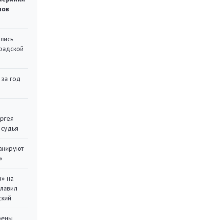
мов
лись
градской
 за год
ергея
 судья
ланируют
»
в» на
главил
ский
рены