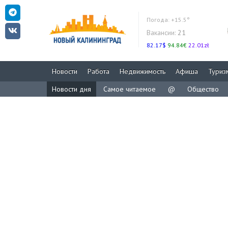
Погода:
+15.5°
Вакансии:
21
82.17$
94.84€
22.01zł
Новости
Работа
Недвижимость
Афиша
Туриз
Новости дня
Самое читаемое
@
Общество