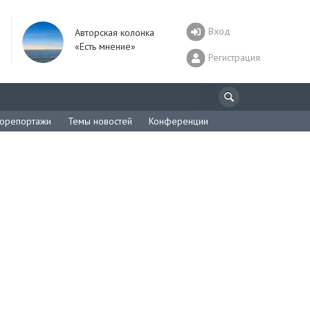
Вход
Авторская колонка
«Есть мнение»
Регистрация
орепортажи
Темы новостей
Конференции