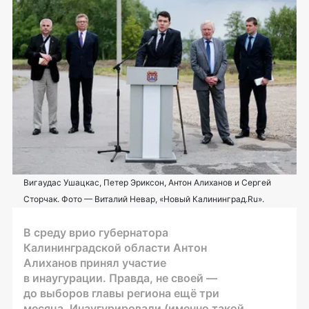
Вигаудас Ушацкас, Петер Эриксон, Антон Алиханов и Сергей
Сторчак. Фото — Виталий Невар, «Новый Калининград.Ru».
В среду врио губернатора
Калининградской области Антон
Алиханов принял участие
в инаугурации. Правда, не своей —
до выборов главы региона ещё три
месяца. Инаугурировали (именно такой