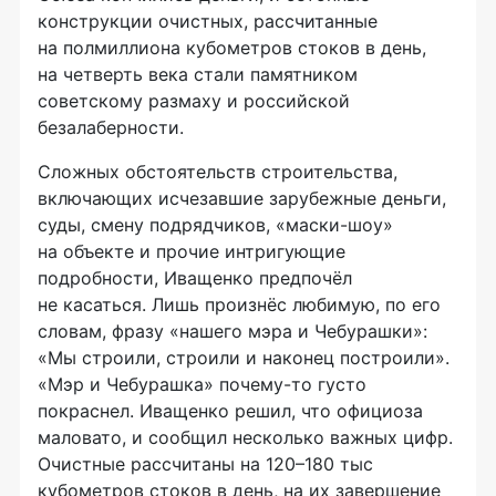
конструкции очистных, рассчитанные
на полмиллиона кубометров стоков в день,
на четверть века стали памятником
советскому размаху и российской
безалаберности.
Сложных обстоятельств строительства,
включающих исчезавшие зарубежные деньги,
суды, смену подрядчиков,
«маски-шоу»
на объекте и прочие интригующие
подробности, Иващенко предпочёл
не касаться. Лишь произнёс любимую, по его
словам, фразу «нашего мэра и Чебурашки»:
«Мы строили, строили и наконец построили».
«Мэр и Чебурашка»
почему-то
густо
покраснел. Иващенко решил, что официоза
маловато, и сообщил несколько важных цифр.
Очистные рассчитаны на 120–180 тыс
кубометров стоков в день, на их завершение