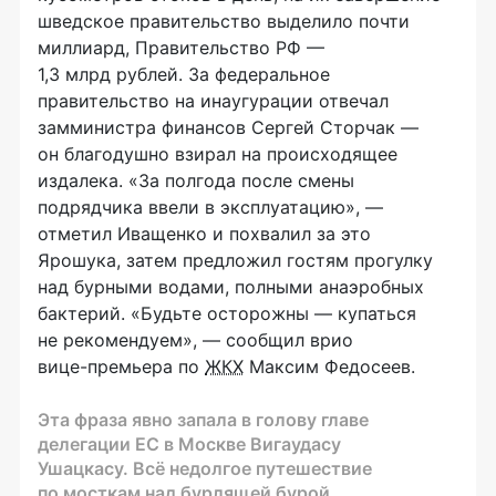
шведское правительство выделило почти
миллиард, Правительство РФ —
1,3 млрд рублей. За федеральное
правительство на инаугурации отвечал
замминистра финансов Сергей Сторчак —
он благодушно взирал на происходящее
издалека. «За полгода после смены
подрядчика ввели в эксплуатацию», —
отметил Иващенко и похвалил за это
Ярошука, затем предложил гостям прогулку
над бурными водами, полными анаэробных
бактерий. «Будьте осторожны — купаться
не рекомендуем», — сообщил врио
вице-премьера
по
ЖКХ
Максим Федосеев.
Эта фраза явно запала в голову главе
делегации ЕС в Москве Вигаудасу
Ушацкасу. Всё недолгое путешествие
по мосткам над бурлящей бурой