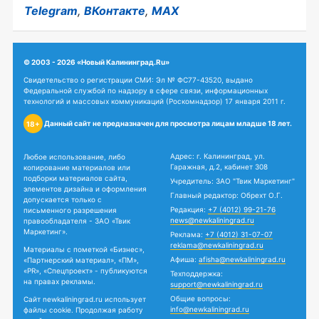
Telegram
,
ВКонтакте
,
MAX
© 2003 - 2026 «Новый Калининград.Ru»
Свидетельство о регистрации СМИ: Эл № ФС77-43520, выдано
Федеральной службой по надзору в сфере связи, информационных
технологий и массовых коммуникаций (Роскомнадзор) 17 января 2011 г.
Данный сайт не предназначен для просмотра лицам младше 18 лет.
18+
Адрес: г. Калининград, ул.
Любое использование, либо
Гаражная, д.2, кабинет 308
копирование материалов или
подборки материалов сайта,
Учредитель: ЗАО "Твик Маркетинг"
элементов дизайна и оформления
Главный редактор: Обрехт О.Г.
допускается только с
Редакция:
+7 (4012) 99-21-76
письменного разрешения
news@newkaliningrad.ru
правообладателя - ЗАО «Твик
Маркетинг».
Реклама:
+7 (4012) 31-07-07
reklama@newkaliningrad.ru
Материалы с пометкой «Бизнес»,
Афиша:
afisha@newkaliningrad.ru
«Партнерский материал», «ПМ»,
«PR», «Спецпроект» - публикуются
Техподдержка:
на правах рекламы.
support@newkaliningrad.ru
Общие вопросы:
Сайт newkaliningrad.ru использует
info@newkaliningrad.ru
файлы cookie. Продолжая работу