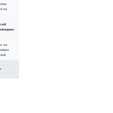
рены
ти на
ргей
комедии»
в» на
главил
ский