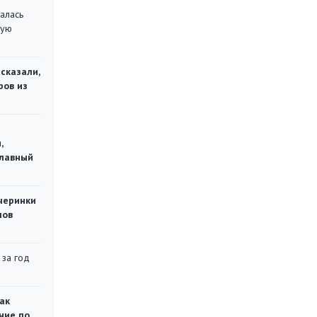
алась
кую
сказали,
ров из
,
главный
черинки
мов
 за год
ак
ние по