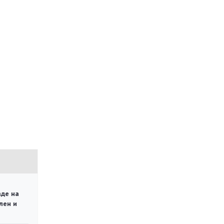
аде на
лен и