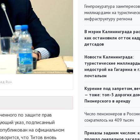
Генпрокуратура заинтересов
миллиардами на туристичес
инфраструктуру региона
В мэрии Калининграда рас
как остановили отток кад
детсадов
Новости Калининграда:
туристические миллиарды
недострой на Гагарина и 
почтальон
ад.Ru».
Курение под запретом, ве
— тоже: топ-5 дорогих до
Пионерского в аренду
Число пенсионеров в России
ченного по защите прав
сократилось на 409 тысяч
ующий указ, подписанный
 опубликован на официальном
Приказы задним числом: к
говорится, что Титов вновь
прошло очередное заседа