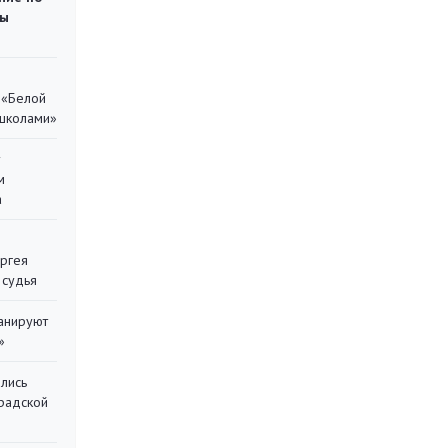
ты
 «Белой
 школами»
у
м
а
ергея
 судья
ланируют
»
лись
градской