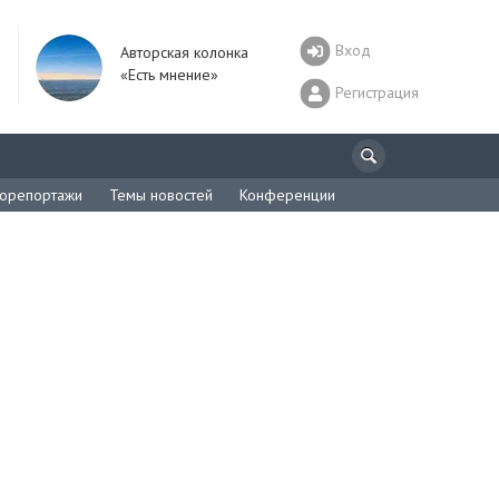
Вход
Авторская колонка
«Есть мнение»
Регистрация
орепортажи
Темы новостей
Конференции