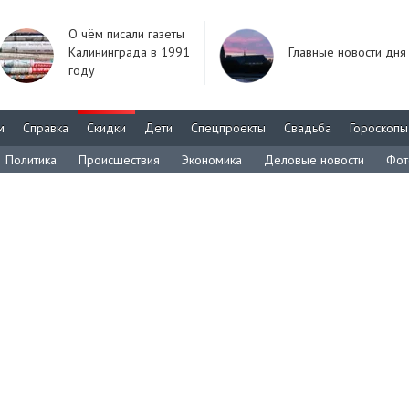
О чём писали газеты
Калининграда в 1991
Главные новости дня
году
м
Справка
Скидки
Дети
Спецпроекты
Свадьба
Гороскопы
Политика
Происшествия
Экономика
Деловые новости
Фот