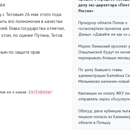
да.
делу экс-директора «Поч
России»
 с Титовым 26 мая этого года.
ить его полномочия в качестве
Прокурор области Попов о
ей. Глава государства отметил,
госэкспертизе проектов для
Дюны»: «Давайте не как со
 этом, по оценке Путина, Титов
Мэрия: Ленинский проспект 
ным по защите прав
Ольштынской будут по ноча
перекрывать больше месяц
По делу бывшего главы
администрации Балтийска С
Мельникова назначен новый
лив ее и нажав
Ctrl+Enter
Квитанции на оплату ЖКУ п
отправлять через «Госуслуги
Облсуд: двое кубинцев пыта
пешком попасть из Калинин
области в Польшу