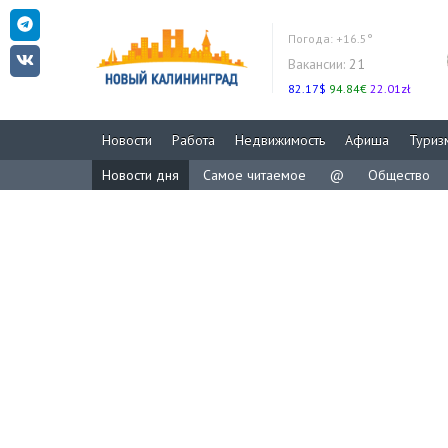
Погода:
+16.5°
Вакансии:
21
82.17$
94.84€
22.01zł
Новости
Работа
Недвижимость
Афиша
Туриз
Новости дня
Самое читаемое
@
Общество