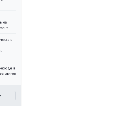
ь на
монт
места в
ли
реходе в
ся итогов