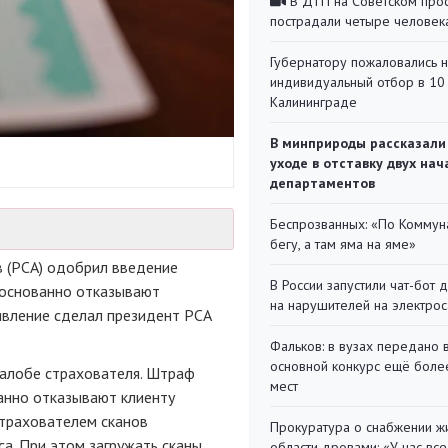
В ДТП на Советском про
пострадали четыре человек
Губернатору пожаловались 
индивидуальный отбор в 10 
Калининграде
В минприроды рассказали
уходе в отставку двух на
департаментов
Беспрозванных: «По Коммун
бегу, а там яма на яме»
 (РСА) одобрил введение
В России запустили чат-бот 
боснованно отказывают
на нарушителей на электро
явление сделал президент РСА
Фальков: в вузах передано 
основной конкурс ещё более
жалобе страхователя. Штраф
мест
анно отказывают клиенту
страхователем сканов
Прокуратура о снабжении ж
а. При этом загружать сканы
области дровами: «У нас все