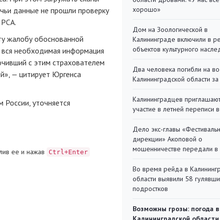
хорошо»
, чьи данные не прошли проверку
 РСА.
Дом на Зоологической в
эту жалобу обоснованной
Калининграде включили в р
объектов культурного насле
, вся необходимая информация
лючивший с этим страхователем
Два человека погибли на во
й», — цитирует Юргенса
Калининградской области за
Калининградцев приглашают
м России, уточняется
участие в летней переписи 
Дело экс-главы «Фестиваль
дирекции» Акоповой о
мошенничестве передали в
лив ее и нажав
Ctrl+Enter
Во время рейда в Калининг
области выявили 58 гулявш
подростков
Возможны грозы: погода в
Калининградской области