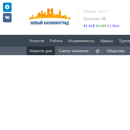
Погода:
+22.1°
Вакансии:
48
81.41$
94.06€
21.86zł
Новости
Работа
Недвижимость
Афиша
Туриз
Новости дня
Самое читаемое
@
Общество