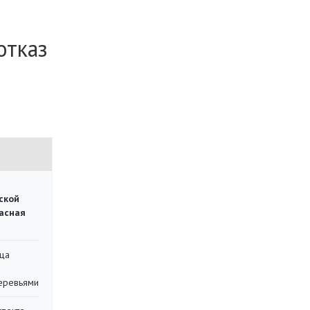
отказ
ской
асная
ца
еревьями