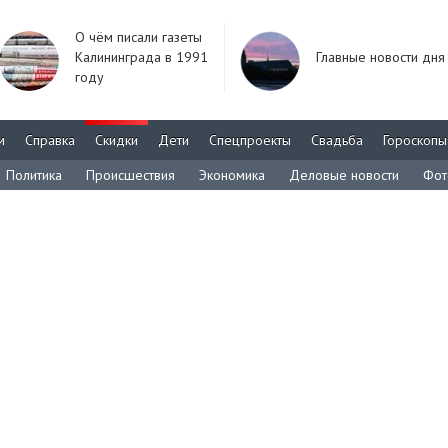
О чём писали газеты
Калининграда в 1991
Главные новости дня
году
м
Справка
Скидки
Дети
Спецпроекты
Свадьба
Гороскопы
Политика
Происшествия
Экономика
Деловые новости
Фот