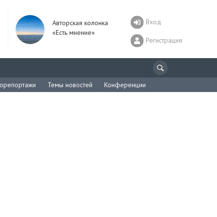
Вход
Авторская колонка
«Есть мнение»
Регистрация
орепортажи
Темы новостей
Конференции