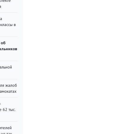
спекте
а
на
классы в
 об
чальников
альной
для жалоб
самокатах
в
 62 тыс.
ителей
 не так