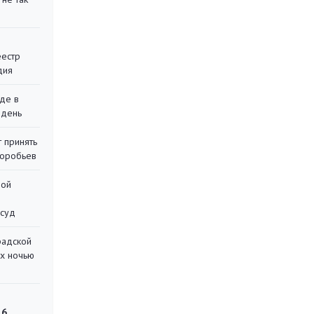
еестр
дия
де в
 день
 принять
воробьев
ной
 суд
радской
их ночью
 6