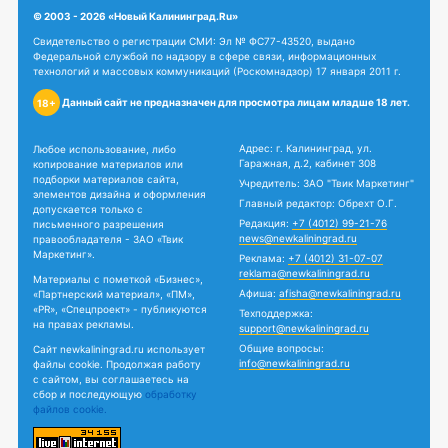
© 2003 - 2026 «Новый Калининград.Ru»
Свидетельство о регистрации СМИ: Эл № ФС77-43520, выдано
Федеральной службой по надзору в сфере связи, информационных
технологий и массовых коммуникаций (Роскомнадзор) 17 января 2011 г.
Данный сайт не предназначен для просмотра лицам младше 18 лет.
18+
Адрес: г. Калининград, ул.
Любое использование, либо
Гаражная, д.2, кабинет 308
копирование материалов или
подборки материалов сайта,
Учредитель: ЗАО "Твик Маркетинг"
элементов дизайна и оформления
Главный редактор: Обрехт О.Г.
допускается только с
Редакция:
+7 (4012) 99-21-76
письменного разрешения
news@newkaliningrad.ru
правообладателя - ЗАО «Твик
Маркетинг».
Реклама:
+7 (4012) 31-07-07
reklama@newkaliningrad.ru
Материалы с пометкой «Бизнес»,
Афиша:
afisha@newkaliningrad.ru
«Партнерский материал», «ПМ»,
«PR», «Спецпроект» - публикуются
Техподдержка:
на правах рекламы.
support@newkaliningrad.ru
Общие вопросы:
Сайт newkaliningrad.ru использует
info@newkaliningrad.ru
файлы cookie. Продолжая работу
с сайтом, вы соглашаетесь на
сбор и последующую
обработку
файлов cookie.