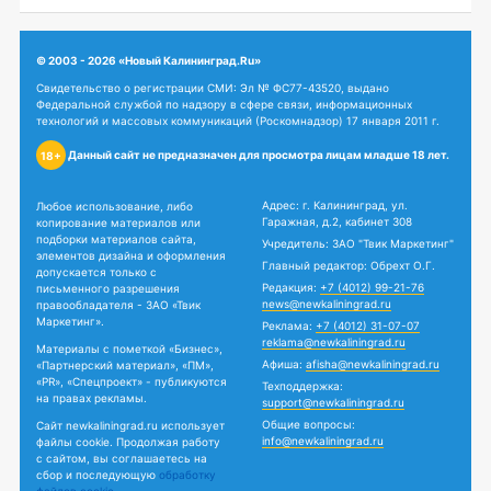
© 2003 - 2026 «Новый Калининград.Ru»
Свидетельство о регистрации СМИ: Эл № ФС77-43520, выдано
Федеральной службой по надзору в сфере связи, информационных
технологий и массовых коммуникаций (Роскомнадзор) 17 января 2011 г.
Данный сайт не предназначен для просмотра лицам младше 18 лет.
18+
Адрес: г. Калининград, ул.
Любое использование, либо
Гаражная, д.2, кабинет 308
копирование материалов или
подборки материалов сайта,
Учредитель: ЗАО "Твик Маркетинг"
элементов дизайна и оформления
Главный редактор: Обрехт О.Г.
допускается только с
Редакция:
+7 (4012) 99-21-76
письменного разрешения
news@newkaliningrad.ru
правообладателя - ЗАО «Твик
Маркетинг».
Реклама:
+7 (4012) 31-07-07
reklama@newkaliningrad.ru
Материалы с пометкой «Бизнес»,
Афиша:
afisha@newkaliningrad.ru
«Партнерский материал», «ПМ»,
«PR», «Спецпроект» - публикуются
Техподдержка:
на правах рекламы.
support@newkaliningrad.ru
Общие вопросы:
Сайт newkaliningrad.ru использует
info@newkaliningrad.ru
файлы cookie. Продолжая работу
с сайтом, вы соглашаетесь на
сбор и последующую
обработку