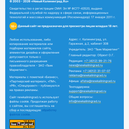
© 2003 - 2026 «Новый Калининград.Ru»
Свидетельство о регистрации СМИ: Эл № ФС77-43520, выдано
Федеральной службой по надзору в сфере связи, информационных
технологий и массовых коммуникаций (Роскомнадзор) 17 января 2011 г.
Данный сайт не предназначен для просмотра лицам младше 18 лет.
18+
Адрес: г. Калининград, ул.
Любое использование, либо
Гаражная, д.2, кабинет 308
копирование материалов или
подборки материалов сайта,
Учредитель: ЗАО "Твик Маркетинг"
элементов дизайна и оформления
Главный редактор: Обрехт О.Г.
допускается только с
Редакция:
+7 (4012) 99-21-76
письменного разрешения
news@newkaliningrad.ru
правообладателя - ЗАО «Твик
Маркетинг».
Реклама:
+7 (4012) 31-07-07
reklama@newkaliningrad.ru
Материалы с пометкой «Бизнес»,
Афиша:
afisha@newkaliningrad.ru
«Партнерский материал», «ПМ»,
«PR», «Спецпроект» - публикуются
Техподдержка:
на правах рекламы.
support@newkaliningrad.ru
Общие вопросы:
Сайт newkaliningrad.ru использует
info@newkaliningrad.ru
файлы cookie. Продолжая работу
с сайтом, вы соглашаетесь на
сбор и последующую
обработку
файлов cookie.