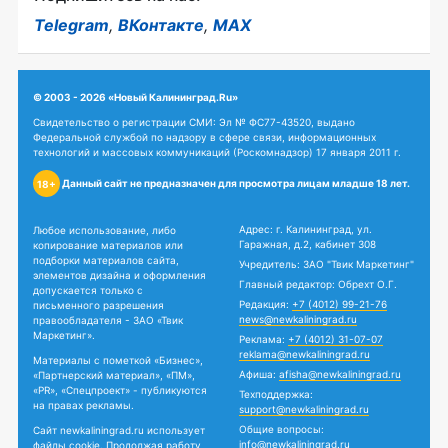
Telegram
,
ВКонтакте
,
MAX
© 2003 - 2026 «Новый Калининград.Ru»
Свидетельство о регистрации СМИ: Эл № ФС77-43520, выдано
Федеральной службой по надзору в сфере связи, информационных
технологий и массовых коммуникаций (Роскомнадзор) 17 января 2011 г.
Данный сайт не предназначен для просмотра лицам младше 18 лет.
18+
Адрес: г. Калининград, ул.
Любое использование, либо
Гаражная, д.2, кабинет 308
копирование материалов или
подборки материалов сайта,
Учредитель: ЗАО "Твик Маркетинг"
элементов дизайна и оформления
Главный редактор: Обрехт О.Г.
допускается только с
Редакция:
+7 (4012) 99-21-76
письменного разрешения
news@newkaliningrad.ru
правообладателя - ЗАО «Твик
Маркетинг».
Реклама:
+7 (4012) 31-07-07
reklama@newkaliningrad.ru
Материалы с пометкой «Бизнес»,
Афиша:
afisha@newkaliningrad.ru
«Партнерский материал», «ПМ»,
«PR», «Спецпроект» - публикуются
Техподдержка:
на правах рекламы.
support@newkaliningrad.ru
Общие вопросы:
Сайт newkaliningrad.ru использует
info@newkaliningrad.ru
файлы cookie. Продолжая работу