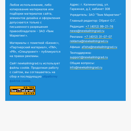
Адрес: г. Калининград, ул.
Любое использование, либо
Гаражная, д.2, кабинет 308
копирование материалов или
подборки материалов сайта,
Учредитель: ЗАО "Твик Маркетинг"
элементов дизайна и оформления
Главный редактор: Обрехт О.Г.
допускается только с
Редакция:
+7 (4012) 99-21-76
письменного разрешения
news@newkaliningrad.ru
правообладателя - ЗАО «Твик
Маркетинг».
Реклама:
+7 (4012) 31-07-07
reklama@newkaliningrad.ru
Материалы с пометкой «Бизнес»,
Афиша:
afisha@newkaliningrad.ru
«Партнерский материал», «ПМ»,
«PR», «Спецпроект» - публикуются
Техподдержка:
на правах рекламы.
support@newkaliningrad.ru
Общие вопросы:
Сайт newkaliningrad.ru использует
info@newkaliningrad.ru
файлы cookie. Продолжая работу
с сайтом, вы соглашаетесь на
сбор и последующую
обработку
файлов cookie.