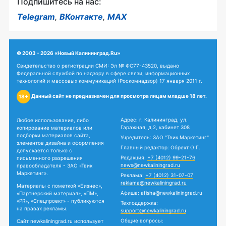
Подпишитесь на нас:
Telegram
,
ВКонтакте
,
MAX
© 2003 - 2026 «Новый Калининград.Ru»
Свидетельство о регистрации СМИ: Эл № ФС77-43520, выдано
Федеральной службой по надзору в сфере связи, информационных
технологий и массовых коммуникаций (Роскомнадзор) 17 января 2011 г.
Данный сайт не предназначен для просмотра лицам младше 18 лет.
18+
Адрес: г. Калининград, ул.
Любое использование, либо
Гаражная, д.2, кабинет 308
копирование материалов или
подборки материалов сайта,
Учредитель: ЗАО "Твик Маркетинг"
элементов дизайна и оформления
Главный редактор: Обрехт О.Г.
допускается только с
Редакция:
+7 (4012) 99-21-76
письменного разрешения
news@newkaliningrad.ru
правообладателя - ЗАО «Твик
Маркетинг».
Реклама:
+7 (4012) 31-07-07
reklama@newkaliningrad.ru
Материалы с пометкой «Бизнес»,
Афиша:
afisha@newkaliningrad.ru
«Партнерский материал», «ПМ»,
«PR», «Спецпроект» - публикуются
Техподдержка:
на правах рекламы.
support@newkaliningrad.ru
Общие вопросы:
Сайт newkaliningrad.ru использует